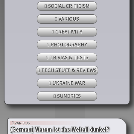
SOCIAL CRITICISM
VARIOUS
CREATIVITY
PHOTOGRAPHY
TRIVIAS & TESTS
TECH STUFF & REVIEWS
UKRAINE WAR
SUNDRIES
VARIOUS
(German) Warum ist das Weltall dunkel?