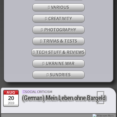
VARIOUS
CREATIVITY
PHOTOGRAPHY
TRIVIAS & TESTS
TECH STUFF & REVIEWS
UKRAINE WAR
SUNDRIES
SOCIAL CRITICISM
AUG
(German) Mein Leben ohne Bargeld
20
2019