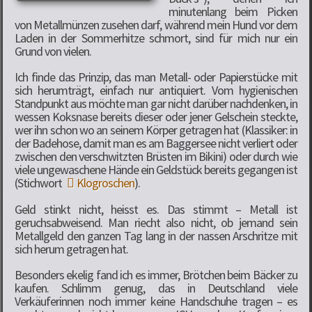
minutenlang beim Picken
von Metallmünzen zusehen darf, während mein Hund vor dem
Laden in der Sommerhitze schmort, sind für mich nur ein
Grund von vielen.
Ich finde das Prinzip, das man Metall- oder Papierstücke mit
sich herumträgt, einfach nur antiquiert. Vom hygienischen
Standpunkt aus möchte man gar nicht darüber nachdenken, in
wessen Koksnase bereits dieser oder jener Gelschein steckte,
wer ihn schon wo an seinem Körper getragen hat (Klassiker: in
der Badehose, damit man es am Baggersee nicht verliert oder
zwischen den verschwitzten Brüsten im Bikini) oder durch wie
viele ungewaschene Hände ein Geldstück bereits gegangen ist
(Stichwort
Klogroschen
).
Geld stinkt nicht, heisst es. Das stimmt – Metall ist
geruchsabweisend. Man riecht also nicht, ob jemand sein
Metallgeld den ganzen Tag lang in der nassen Arschritze mit
sich herum getragen hat.
Besonders ekelig fand ich es immer, Brötchen beim Bäcker zu
kaufen. Schlimm genug, das in Deutschland viele
Verkäuferinnen noch immer keine Handschuhe tragen – es