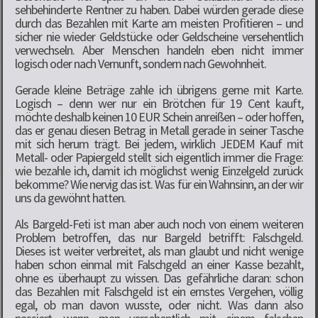
sehbehinderte Rentner zu haben. Dabei würden gerade diese
durch das Bezahlen mit Karte am meisten Profitieren – und
sicher nie wieder Geldstücke oder Geldscheine versehentlich
verwechseln. Aber Menschen handeln eben nicht immer
logisch oder nach Vernunft, sondern nach Gewohnheit.
Gerade kleine Beträge zahle ich übrigens gerne mit Karte.
Logisch – denn wer nur ein Brötchen für 19 Cent kauft,
möchte deshalb keinen 10 EUR Schein anreißen – oder hoffen,
das er genau diesen Betrag in Metall gerade in seiner Tasche
mit sich herum trägt. Bei jedem, wirklich JEDEM Kauf mit
Metall- oder Papiergeld stellt sich eigentlich immer die Frage:
wie bezahle ich, damit ich möglichst wenig Einzelgeld zurück
bekomme? Wie nervig das ist. Was für ein Wahnsinn, an der wir
uns da gewöhnt hatten.
Als Bargeld-Feti ist man aber auch noch von einem weiteren
Problem betroffen, das nur Bargeld betrifft: Falschgeld.
Dieses ist weiter verbreitet, als man glaubt und nicht wenige
haben schon einmal mit Falschgeld an einer Kasse bezahlt,
ohne es überhaupt zu wissen. Das gefährliche daran: schon
das Bezahlen mit Falschgeld ist ein ernstes Vergehen, völlig
egal, ob man davon wusste, oder nicht. Was dann also