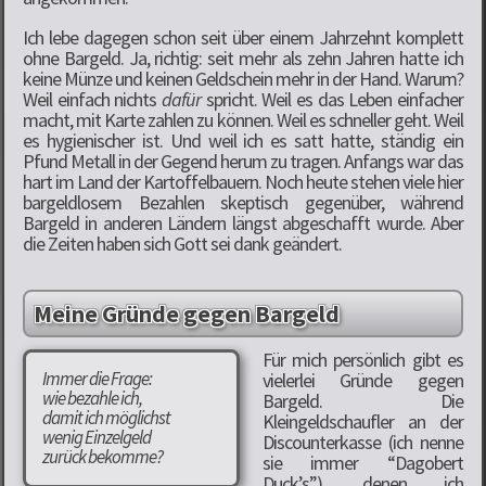
Ich lebe dagegen schon seit über einem Jahrzehnt komplett
ohne Bargeld. Ja, richtig: seit mehr als zehn Jahren hatte ich
keine Münze und keinen Geldschein mehr in der Hand. Warum?
Weil einfach nichts
dafür
spricht. Weil es das Leben einfacher
macht, mit Karte zahlen zu können. Weil es schneller geht. Weil
es hygienischer ist. Und weil ich es satt hatte, ständig ein
Pfund Metall in der Gegend herum zu tragen. Anfangs war das
hart im Land der Kartoffelbauern. Noch heute stehen viele hier
bargeldlosem Bezahlen skeptisch gegenüber, während
Bargeld in anderen Ländern längst abgeschafft wurde. Aber
die Zeiten haben sich Gott sei dank geändert.
Meine Gründe gegen Bargeld
Für mich persönlich gibt es
Immer die Frage:
vielerlei Gründe gegen
wie bezahle ich,
Bargeld. Die
damit ich möglichst
Kleingeldschaufler an der
wenig Einzelgeld
Discounterkasse (ich nenne
zurück bekomme?
sie immer “Dagobert
Duck’s”), denen ich