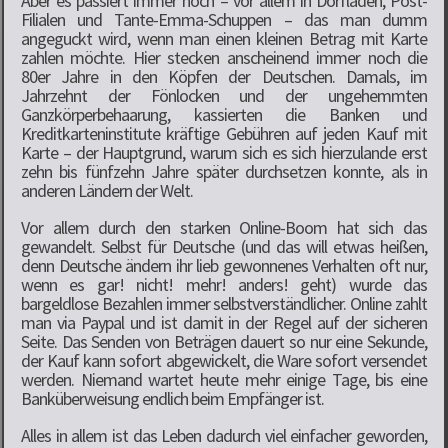
Aber es passiert immer noch – vor allem in Dorfläden, Post-
Filialen und Tante-Emma-Schuppen – das man dumm
angeguckt wird, wenn man einen kleinen Betrag mit Karte
zahlen möchte. Hier stecken anscheinend immer noch die
80er Jahre in den Köpfen der Deutschen. Damals, im
Jahrzehnt der Fönlocken und der ungehemmten
Ganzkörperbehaarung, kassierten die Banken und
Kreditkarteninstitute kräftige Gebühren auf jeden Kauf mit
Karte – der Hauptgrund, warum sich es sich hierzulande erst
zehn bis fünfzehn Jahre später durchsetzen konnte, als in
anderen Ländern der Welt.
Vor allem durch den starken Online-Boom hat sich das
gewandelt. Selbst für Deutsche (und das will etwas heißen,
denn Deutsche ändern ihr lieb gewonnenes Verhalten oft nur,
wenn es gar! nicht! mehr! anders! geht) wurde das
bargeldlose Bezahlen immer selbstverständlicher. Online zahlt
man via Paypal und ist damit in der Regel auf der sicheren
Seite. Das Senden von Beträgen dauert so nur eine Sekunde,
der Kauf kann sofort abgewickelt, die Ware sofort versendet
werden. Niemand wartet heute mehr einige Tage, bis eine
Banküberweisung endlich beim Empfänger ist.
Alles in allem ist das Leben dadurch viel einfacher geworden,