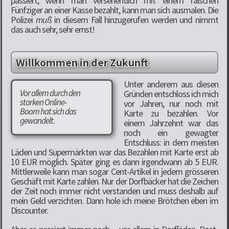
passiert, wenn man versehentlich mit einem falschen
Fünfziger an einer Kasse bezahlt, kann man sich ausmalen. Die
Polizei
muß
in diesem Fall hinzugerufen werden und nimmt
das auch sehr, sehr ernst!
Willkommen in der Zukunft
Unter anderem aus diesen
Vor allem durch den
Gründen entschloss ich mich
starken Online-
vor Jahren, nur noch mit
Boom hat sich das
Karte zu bezahlen. Vor
gewandelt.
einem Jahrzehnt war das
noch ein gewagter
Entschluss: in dem meisten
Läden und Supermärkten war das Bezahlen mit Karte erst ab
10 EUR möglich. Später ging es dann irgendwann ab 5 EUR.
Mittlerweile kann man sogar Cent-Artikel in jedem grösseren
Geschäft mit Karte zahlen. Nur der Dorfbäcker hat die Zeichen
der Zeit noch immer nicht verstanden und muss deshalb auf
mein Geld verzichten. Dann hole ich meine Brötchen eben im
Discounter.