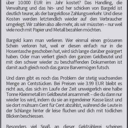
über 10.000 EUR im Jahr kostet? Das Handling, die
Verwaltung und das hin- und her schicken von Bargeld ist
deutlich teurer, als der bargeldlose Zahlungsverkehr. Und diese
Kosten werden letztendlich wieder auf den Verbraucher
umgelegt. Wir zahlen also alle mehr, als wir müssten – nur weil
viele noch mit Papier und Metall bezahlen möchten.
Bargeld kann man verlieren. Wer einmal einen grösseren
Schein verloren hat, weil er diesen einfach nur in die
Hosentasche geschoben hat, wird sich lange darüber geärgert
haben. Oder man verliert gleich den ganzen Geldbeutel und
mit den schwer wieder zu beschaffenden Dokumenten ist
damit auch gleich noch das ganze Barvermögen futsch.
Und dann gibt es noch das Problem der stetig wachsenden
Menge an Centstücken. Bei Preisen wie 3.99 EUR bleibt es
nicht aus, das sich im Laufe der Zeit unweigerlich eine halbe
Tonne Kleinmetall im Geldbeutel ansammelt – die du dann nur
wieder los wird, indem du sie an irgendeiner Kasse lässt und
sie dort mühsam Cent für Cent abzählst, während die Leute in
der Schlange hinter dir leise fluchen und dich mit tödlichen
Blicken beschiessen.
Besonders viel Spaß an dieser Geldzählerei scheinen