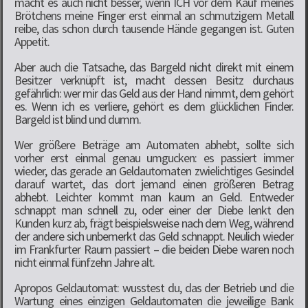
macht es auch nicht besser, wenn ICH vor dem Kauf meines
Brötchens meine Finger erst einmal an schmutzigem Metall
reibe, das schon durch tausende Hände gegangen ist. Guten
Appetit.
Aber auch die Tatsache, das Bargeld nicht direkt mit einem
Besitzer verknüpft ist, macht dessen Besitz durchaus
gefährlich: wer mir das Geld aus der Hand nimmt, dem gehört
es. Wenn ich es verliere, gehört es dem glücklichen Finder.
Bargeld ist blind und dumm.
Wer größere Beträge am Automaten abhebt, sollte sich
vorher erst einmal genau umgucken: es passiert immer
wieder, das gerade an Geldautomaten zwielichtiges Gesindel
darauf wartet, das dort jemand einen größeren Betrag
abhebt. Leichter kommt man kaum an Geld. Entweder
schnappt man schnell zu, oder einer der Diebe lenkt den
Kunden kurz ab, frägt beispielsweise nach dem Weg, während
der andere sich unbemerkt das Geld schnappt. Neulich wieder
im Frankfurter Raum passiert – die beiden Diebe waren noch
nicht einmal fünfzehn Jahre alt.
Apropos Geldautomat: wusstest du, das der Betrieb und die
Wartung eines einzigen Geldautomaten die jeweilige Bank