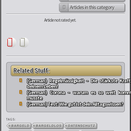
Articles in this category
Article not rated yet.
Related Stuff:
(German) Regelmässigkeit – Die stärkste Kraft
deinem Leben!
(German) Corona – warum es so weit kom
musste
(German) Test: Wie gut ist dein Alltagswissen?
TAGS:
BARGELD
BARGELDLOS
DATENSCHUTZ