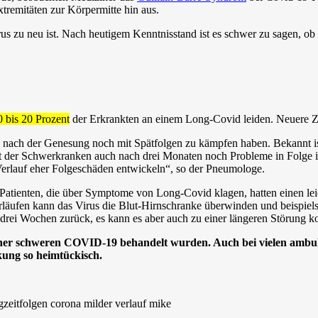
tremitäten zur Körpermitte hin aus.
us zu neu ist. Nach heutigem Kenntnisstand ist es schwer zu sagen, ob
 bis 20 Prozent
der Erkrankten an einem Long-Covid leiden. Neuere Za
ach der Genesung noch mit Spätfolgen zu kämpfen haben. Bekannt ist, d
t der Schwerkranken auch nach drei Monaten noch Probleme in Folge ihre
erlauf eher Folgeschäden entwickeln“, so der Pneumologe.
Patienten, die über Symptome von Long-Covid klagen, hatten einen leic
läufen kann das Virus die Blut-Hirnschranke überwinden und beispiel
s drei Wochen zurück, es kann es aber auch zu einer längeren Störung 
 einer schweren COVID-19 behandelt wurden. Auch bei vielen ambula
ng so heimtückisch.