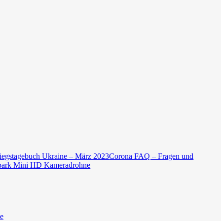
iegstagebuch Ukraine – März 2023
Corona FAQ – Fragen und
park Mini HD Kameradrohne
ze