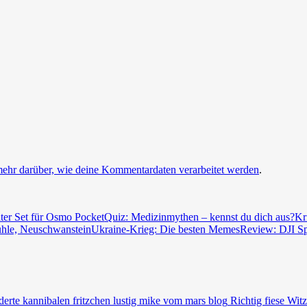
mehr darüber, wie deine Kommentardaten verarbeitet werden
.
ter Set für Osmo Pocket
Quiz: Medizinmythen – kennst du dich aus?
Kr
ühle, Neuschwanstein
Ukraine-Krieg: Die besten Memes
Review: DJI S
Richtig fiese Wit