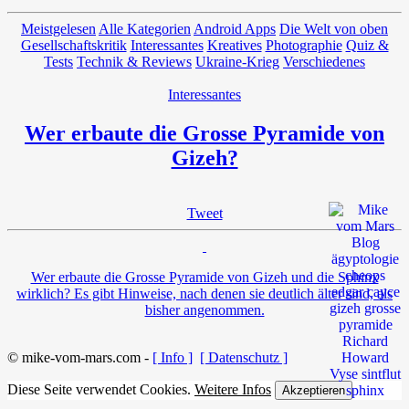
Meistgelesen
Alle Kategorien
Android Apps
Die Welt von oben
Gesellschaftskritik
Interessantes
Kreatives
Photographie
Quiz &
Tests
Technik & Reviews
Ukraine-Krieg
Verschiedenes
Interessantes
Wer erbaute die Grosse Pyramide von
Gizeh?
Tweet
Wer erbaute die Grosse Pyramide von Gizeh und die Sphinx
wirklich? Es gibt Hinweise, nach denen sie deutlich älter sind, als
bisher angenommen.
© mike-vom-mars.com -
[ Info ]
[ Datenschutz ]
Diese Seite verwendet Cookies.
Weitere Infos
Akzeptieren