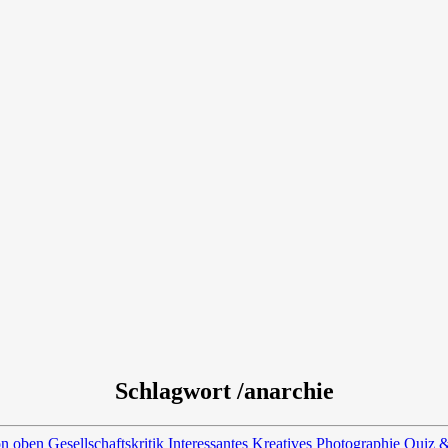
Schlagwort /anarchie
on oben
Gesellschaftskritik
Interessantes
Kreatives
Photographie
Quiz &