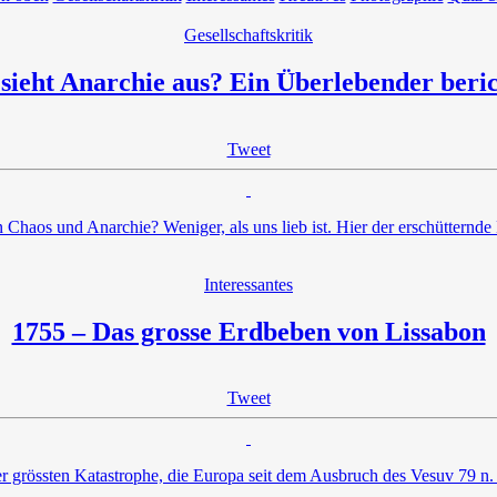
Gesellschaftskritik
sieht Anarchie aus? Ein Überlebender beric
Tweet
on Chaos und Anarchie? Weniger, als uns lieb ist. Hier der erschüttern
Interessantes
1755 – Das grosse Erdbeben von Lissabon
Tweet
r grössten Katastrophe, die Europa seit dem Ausbruch des Vesuv 79 n.