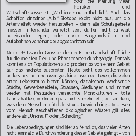
doch die Meinung vieler
Politiker und
Wirtschaftsbosse ist: „Wildtiere sind entbehrlich“. Auch das
Schaffen einzelner „Alibi“-Biotope reicht nicht aus, um die
Artenvielfalt wieder herzustellen – denn alle Schutzgebiete
müssen miteinander vernetzt sein, dürfen nicht zu weit
auseinander liegen, oder durch Baugrundstücke und
Autobahnen voneinander abgeschnitten sein.
Noch 1930 war der Grossteil der deutschen Landschaftsfläche
für die meisten Tier- und Pflanzenarten durchgängig. Damals
konnten sich Populationen also problemlos von einem Gebiet
auf das nächste ausbreiten. Heute sieht das vollkommen
anders aus: nur noch wenige kleine Inseln existieren, die vielen
Arten Lebensraum bieten können, dazwischen: wachsende
Städte, Gewerbegebiete, Strassen, Siedlungen und immer
wieder mit Pestiziden verseuchte Monokulturen – tote
Landschaften, in denen quasi nichts mehr lebt, ausser dem,
was dem Menschen nützlich ist und Gewinn bringt. In diesen
vom Mensch geschaffenen ökologischen Wüsten gilt alles
andere als „Unkraut“ oder „Schädling“.
Die Lebensbedingungen sind hier so feindlich, das vielen Arten
nicht einmal die Durchwanderung dieser Gebiete gelingt – von