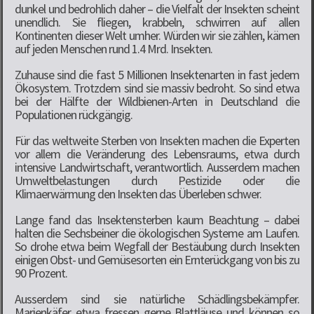
dunkel und bedrohlich daher – die Vielfalt der Insekten scheint
unendlich. Sie fliegen, krabbeln, schwirren auf allen
Kontinenten dieser Welt umher. Würden wir sie zählen, kämen
auf jeden Menschen rund 1.4 Mrd. Insekten.
Zuhause sind die fast 5 Millionen Insektenarten in fast jedem
Ökosystem. Trotzdem sind sie massiv bedroht. So sind etwa
bei der Hälfte der Wildbienen-Arten in Deutschland die
Populationen rückgängig.
Für das weltweite Sterben von Insekten machen die Experten
vor allem die Veränderung des Lebensraums, etwa durch
intensive Landwirtschaft, verantwortlich. Ausserdem machen
Umweltbelastungen durch Pestizide oder die
Klimaerwärmung den Insekten das Überleben schwer.
Lange fand das Insektensterben kaum Beachtung – dabei
halten die Sechsbeiner die ökologischen Systeme am Laufen.
So drohe etwa beim Wegfall der Bestäubung durch Insekten
einigen Obst- und Gemüsesorten ein Ernterückgang von bis zu
90 Prozent.
Ausserdem sind sie natürliche Schädlingsbekämpfer.
Marienkäfer etwa fressen gerne Blattläuse und können so