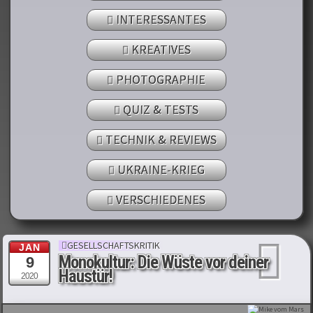
INTERESSANTES
KREATIVES
PHOTOGRAPHIE
QUIZ & TESTS
TECHNIK & REVIEWS
UKRAINE-KRIEG
VERSCHIEDENES
GESELLSCHAFTSKRITIK
JAN
Monokultur: Die Wüste vor deiner
9
Haustür!
2020