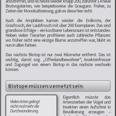
anzutreffen, sind es heute wieder knapp 200, darunter 14 neue
Brutvogelarten, wie beispielsweise die Graugans. Früher, zu
Zeiten der Monokultivierung, gab es diese hier nicht.
Auch die Amphibien kamen wieder: die Erdkröte, der
Grasfrosch, der Laubfrosch mit über 200 Exemplaren. Das sind
grandiose Erfolge – ein kostbarer Lebensraum ist entstanden.
Neben vielen Tierarten profitieren auch zahlreiche Pflanzen:
wo früher nicht eine einzige Blume anzutreffen war, blüht es
nun in allen Farben.
Das nächste Biotop ist nur zwei Kilometer entfernt. Das ist
wichtig, damit sog. „Offenlandbewohner“, Insektenfresser
und Zugvögel von einem Biotop in das nächste wechseln
können.
Biotope müssen vernetzt sein
Eigentlich müsste das
Vielen Arten gelingt
Artensterben der Vögel und
nicht mal mehr die
Insekten einen Aufschrei in
Durchwanderung.
Bevölkerung erzeugen –