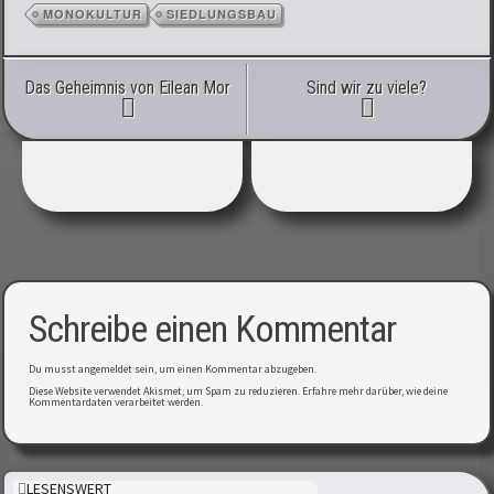
MONOKULTUR
SIEDLUNGSBAU
Artikel-Navigation
Das Geheimnis von Eilean Mor
Sind wir zu viele?
Schreibe einen Kommentar
Du musst
angemeldet
sein, um einen Kommentar abzugeben.
Diese Website verwendet Akismet, um Spam zu reduzieren.
Erfahre mehr darüber, wie deine
Kommentardaten verarbeitet werden
.
LESENSWERT