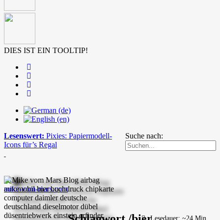
DIES IST EIN TOOLTIP!
Lesenswert:
Pixies: Papiermodell-
Suche nach:
Icons für’s Regal
mike-vom-mars.com
Schlagwort /bier
Lesedauer: ~24 Min.