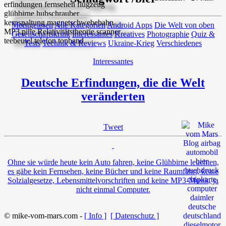
Meistgelesen
Alle Kategorien
Android Apps
Die Welt von oben
Gesellschaftskritik
Interessantes
Kreatives
Photographie
Quiz &
Tests
Technik & Reviews
Ukraine-Krieg
Verschiedenes
Interessantes
Deutsche Erfindungen, die die Welt
veränderten
Tweet
Ohne sie würde heute kein Auto fahren, keine Glühbirne leuchten,
es gäbe kein Fernsehen, keine Bücher und keine Raumfahrt, keine
Solzialgesetze, Lebensmittelvorschriften und keine MP3-Musik, ja
nicht einmal Computer.
© mike-vom-mars.com -
[ Info ]
[ Datenschutz ]