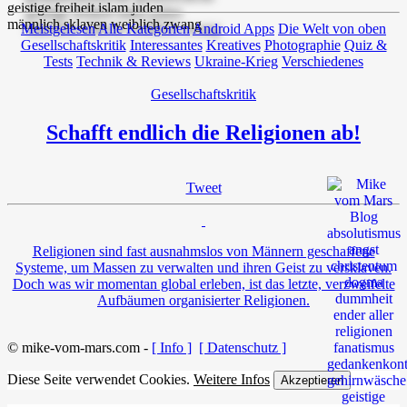
Meistgelesen
Alle Kategorien
Android Apps
Die Welt von oben
Gesellschaftskritik
Interessantes
Kreatives
Photographie
Quiz &
Tests
Technik & Reviews
Ukraine-Krieg
Verschiedenes
Gesellschaftskritik
Schafft endlich die Religionen ab!
Tweet
Religionen sind fast ausnahmslos von Männern geschaffene
Systeme, um Massen zu verwalten und ihren Geist zu versklaven.
Doch was wir momentan global erleben, ist das letzte, verzweifelte
Aufbäumen organisierter Religionen.
© mike-vom-mars.com -
[ Info ]
[ Datenschutz ]
Diese Seite verwendet Cookies.
Weitere Infos
Akzeptieren