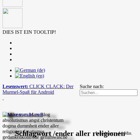
DIES IST EIN TOOLTIP!
Lesenswert:
CLICK CLACK: Der
Suche nach:
Murmel-Spaß für Android
mike-vom-mars.com
Schlagwort /ender aller religionen
Lesedauer: ~14 Min.