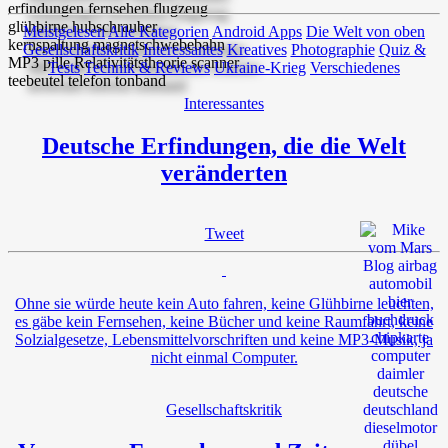
Meistgelesen
Alle Kategorien
Android Apps
Die Welt von oben
Gesellschaftskritik
Interessantes
Kreatives
Photographie
Quiz &
Tests
Technik & Reviews
Ukraine-Krieg
Verschiedenes
Interessantes
Deutsche Erfindungen, die die Welt
veränderten
Tweet
Ohne sie würde heute kein Auto fahren, keine Glühbirne leuchten,
es gäbe kein Fernsehen, keine Bücher und keine Raumfahrt, keine
Solzialgesetze, Lebensmittelvorschriften und keine MP3-Musik, ja
nicht einmal Computer.
Gesellschaftskritik