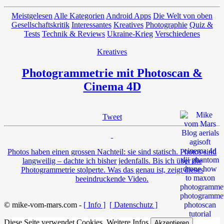
Meistgelesen
Alle Kategorien
Android Apps
Die Welt von oben
Gesellschaftskritik
Interessantes
Kreatives
Photographie
Quiz &
Tests
Technik & Reviews
Ukraine-Krieg
Verschiedenes
Kreatives
Photogrammetrie mit Photoscan &
Cinema 4D
Tweet
Photos haben einen grossen Nachteil: sie sind statisch. Photos sind
langweilig – dachte ich bisher jedenfalls. Bis ich über die
Photogrammetrie stolperte. Was das genau ist, zeigt dieses
beeindruckende Video.
© mike-vom-mars.com -
[ Info ]
[ Datenschutz ]
Diese Seite verwendet Cookies.
Weitere Infos
Akzeptieren