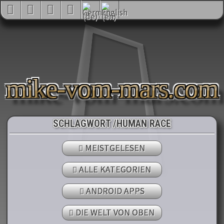
mike-vom-mars.com
SCHLAGWORT /HUMAN RACE
MEISTGELESEN
ALLE KATEGORIEN
ANDROID APPS
DIE WELT VON OBEN