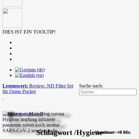
DIES IST EIN TOOLTIP!
Lesenswert:
Review: ND Filter Set
Suche nach:
für Osmo Pocket
mike-vom-mars.com
Schlagwort /Hygiene
Lesedauer: ~10 Min.
Lesedauer: ~7 Min.
Lesedauer: ~9 Min.
Lesedauer: ~5 Min.
Lesedauer: ~5 Min.
Lesedauer: ~5 Min.