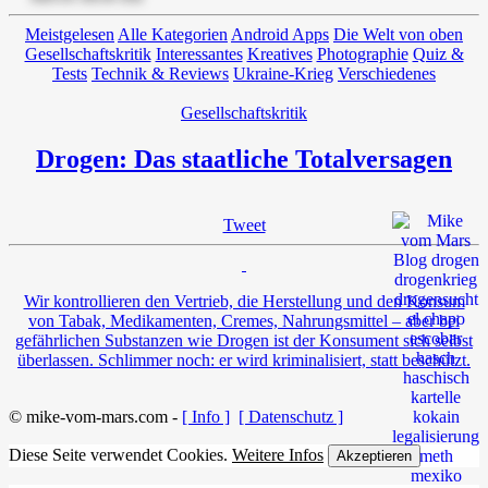
Meistgelesen
Alle Kategorien
Android Apps
Die Welt von oben
Gesellschaftskritik
Interessantes
Kreatives
Photographie
Quiz &
Tests
Technik & Reviews
Ukraine-Krieg
Verschiedenes
Gesellschaftskritik
Drogen: Das staatliche Totalversagen
Tweet
Wir kontrollieren den Vertrieb, die Herstellung und den Konsum
von Tabak, Medikamenten, Cremes, Nahrungsmittel – aber bei
gefährlichen Substanzen wie Drogen ist der Konsument sich selbst
überlassen. Schlimmer noch: er wird kriminalisiert, statt beschützt.
© mike-vom-mars.com -
[ Info ]
[ Datenschutz ]
Diese Seite verwendet Cookies.
Weitere Infos
Akzeptieren