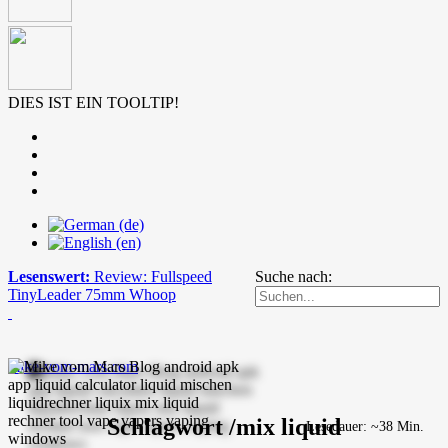
DIES IST EIN TOOLTIP!
Lesenswert:
Review: Fullspeed
Suche nach:
TinyLeader 75mm Whoop
mike-vom-mars.com
Schlagwort /mix liquid
Lesedauer: ~38 Min.