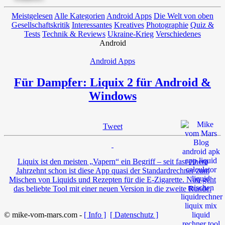
Meistgelesen
Alle Kategorien
Android Apps
Die Welt von oben
Gesellschaftskritik
Interessantes
Kreatives
Photographie
Quiz &
Tests
Technik & Reviews
Ukraine-Krieg
Verschiedenes
Android
Android Apps
Für Dampfer: Liquix 2 für Android &
Windows
Tweet
Liquix ist den meisten „Vapern“ ein Begriff – seit fast einem
Jahrzehnt schon ist diese App quasi der Standardrechner zum
Mischen von Liquids und Rezepten für die E-Zigarette. Nun geht
das beliebte Tool mit einer neuen Version in die zweite Runde.
© mike-vom-mars.com -
[ Info ]
[ Datenschutz ]