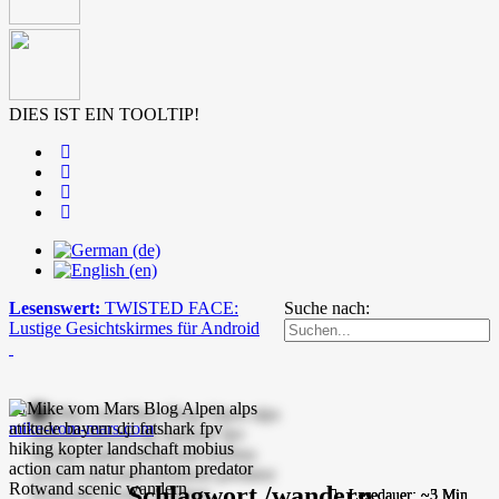
DIES IST EIN TOOLTIP!
Lesenswert:
TWISTED FACE:
Suche nach:
Lustige Gesichtskirmes für Android
mike-vom-mars.com
Schlagwort /wandern
Lesedauer: ~3 Min.
Lesedauer: ~5 Min.
Lesedauer: ~3 Min.