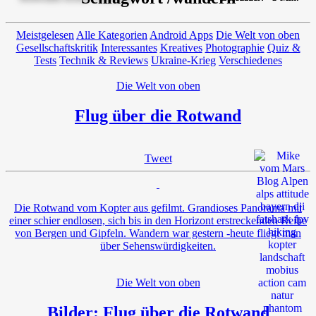
Meistgelesen
Alle Kategorien
Android Apps
Die Welt von oben
Gesellschaftskritik
Interessantes
Kreatives
Photographie
Quiz &
Tests
Technik & Reviews
Ukraine-Krieg
Verschiedenes
Die Welt von oben
Flug über die Rotwand
Tweet
Die Rotwand vom Kopter aus gefilmt. Grandioses Panorama mit
einer schier endlosen, sich bis in den Horizont erstreckenden Reihe
von Bergen und Gipfeln. Wandern war gestern -heute fliegt man
über Sehenswürdigkeiten.
Die Welt von oben
Bilder: Flug über die Rotwand