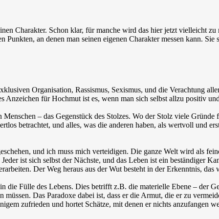
inen Charakter. Schon klar, für manche wird das hier jetzt vielleicht zu
n Punkten, an denen man seinen eigenen Charakter messen kann. Sie sin
r exklusiven Organisation, Rassismus, Sexismus, und die Verachtung all
 Anzeichen für Hochmut ist es, wenn man sich selbst allzu positiv und s
Menschen – das Gegenstück des Stolzes. Wo der Stolz viele Gründe find
rtlos betrachtet, und alles, was die anderen haben, als wertvoll und 
geschehen, und ich muss mich verteidigen. Die ganze Welt wird als fe
. Jeder ist sich selbst der Nächste, und das Leben ist ein beständige
rarbeiten. Der Weg heraus aus der Wut besteht in der Erkenntnis, das
n die Fülle des Lebens. Dies betrifft z.B. die materielle Ebene – der G
ssen. Das Paradoxe dabei ist, dass er die Armut, die er zu vermeiden h
nigem zufrieden und hortet Schätze, mit denen er nichts anzufangen w