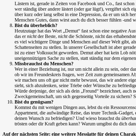
Lästern ist, gerade in Zeiten von Facebook und Co., fast schon
wer ständig über andere lästert (oder gar lügt!), vergiftet sich 
über kurz oder lang selbst in eine Depression, da er um sich h
Menschen Gutes, dann wirst auch du dich besser fühlen -und we
Bist du überheblich?
Heutzutage hat das Wort „Demut“ fast schon eine negative Aura,
das er
nicht
der Beste,
nicht
die Schönste, nicht das erhabendste
es viel wichtigere Dinge und Menschen auf dieser Welt gibt, al
Schattenseiten zu stellen. In unserer Gesellschaft ist aber ge
ist zu einer Volkssucht geworden. Demut aber hat kein Lob nötig
uneigennützigen Sache zu stellen, statt ständig nur dem eigen
Missbrauchst du Menschen?
Wer in einer Beziehung ist, nur um nicht allein zu sein, oder d
ob wir im Freundeskreis fragen, wer Zeit zum gemeinsamen Ab
wir machen uns oft gar nicht mehr bewusst, das wir andere eig
sieht, sich abzulenken, seine Triebe oder Wünsche zu befried
Würde derjenige, der sich als dein „Freund“ bezeichnet, auch n
Zweckgemeinschaft, um sich gegenseitig Vorteile zu sichern? Se
Bist du genügsam?
Kommst du mit wenigen Dingen aus, lebst du ein Ressourcensch
Appartment, die aufwändige Reise, das teure Technik-Gadget, 
deinen Wunsch zu befriedigen? Und wieso brauchst du
überha
trösten oder dir Kraft geben kann? Warum umgibst du dich dan
Auf der nächsten Seite: eine weitere Messlatte für deinen Charak