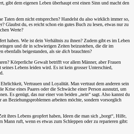
ert, gibt dem eigenen Leben überhaupt erst einen Sinn und macht den
ine Taten dem nicht entsprechen? Handelst du also wirklich immer so,
 Glaubst du, es reicht schon ein gutes Buch zu lesen, etwas nur zu
schen Werte?
pfert haben. Wie ist dein Verhältnis zu ihnen? Zudem gibt es im Leben
ringen und dir in schwierigen Zeiten beizustehen, die dir im
 ebenfalls beigestanden, als sie
dich
brauchten?
waren? Körperliche Gewalt betrifft vor allem Männer, aber Frauen
 seines Lebens leiden wird. Es ist kein grosser Unterschied,
d.
Ehrlichkeit, Vertrauen und Loyalität. Man vertraut dem anderen sein
die Krise eines Paares oder die Schwäche einer Person ausnutzt, um
nen. Es genügt, das nur einer von beiden „nein“ sagt. Also kannst du
mehr an Beziehungsproblemen arbeiten möchte, sondern vorsorglich
Zeit ihres Lebens geopfert haben, Ideen die man sich „borgt“, Hilfe,
nem Mann ruft, wenn es etwas zum Schleppen oder zu reparieren gibt: