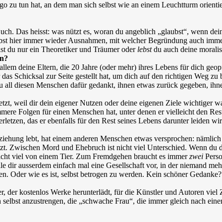
Ego zu tun hat, an dem man sich selbst wie an einem Leuchtturm orienti
n Buch. Das heisst: was nützt es, woran du angeblich „glaubst“, wenn de
elbst hier immer wieder Ausnahmen, mit welcher Begründung auch immer?
st du nur ein Theoretiker und Träumer oder
lebst
du auch deine morali
en?
allem deine Eltern, die 20 Jahre (oder mehr) ihres Lebens für dich geo
as Schicksal zur Seite gestellt hat, um dich auf den richtigen Weg zu b
 all diesen Menschen dafür gedankt, ihnen etwas zurück gegeben, ihnen
letzt, weil dir dein eigener Nutzen oder deine eigenen Ziele wichtiger 
mere Folgen für einen Menschen hat, unter denen er vielleicht den Rest
rletzen, das er ebenfalls für den Rest seines Lebens darunter leiden wir
Beziehung lebt, hat einem anderen Menschen etwas versprochen: nämlich 
utzt. Zwischen Mord und Ehebruch ist nicht viel Unterschied. Wenn du 
 nicht viel von einem Tier. Zum Fremdgehen braucht es immer
zwei
Perso
Stelle dir ausserdem einfach mal eine Gesellschaft vor, in der niemand 
len. Oder wie es ist, selbst betrogen zu werden. Kein schöner Gedanke?
r, der kostenlos Werke herunterlädt, für die Künstler und Autoren viel 
ch selbst anzustrengen, die „schwache Frau“, die immer gleich nach ei