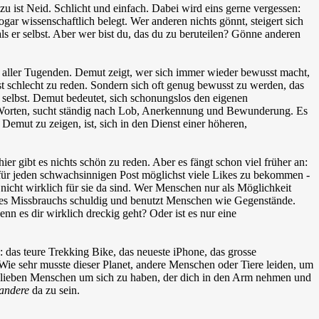
u ist Neid. Schlicht und einfach. Dabei wird eins gerne vergessen:
sogar wissenschaftlich belegt. Wer anderen nichts gönnt, steigert sich
s er selbst. Aber wer bist du, das du zu beruteilen? Gönne anderen
in aller Tugenden. Demut zeigt, wer sich immer wieder bewusst macht,
bst schlecht zu reden. Sondern sich oft genug bewusst zu werden, das
h selbst. Demut bedeutet, sich schonungslos den eigenen
sten Worten, sucht ständig nach Lob, Anerkennung und Bewunderung. Es
Demut zu zeigen, ist, sich in den Dienst einer höheren,
er gibt es nichts schön zu reden. Aber es fängt schon viel früher an:
ür jeden schwachsinnigen Post möglichst viele Likes zu bekommen -
icht wirklich für sie da sind. Wer Menschen nur als Möglichkeit
h des Missbrauchs schuldig und benutzt Menschen wie Gegenstände.
n es dir wirklich dreckig geht? Oder ist es nur eine
das teure Trekking Bike, das neueste iPhone, das grosse
ie sehr musste dieser Planet, andere Menschen oder Tiere leiden, um
nen lieben Menschen um sich zu haben, der dich in den Arm nehmen und
 andere
da zu sein.