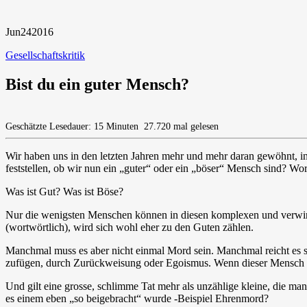
Jun
24
2016
Gesellschaftskritik
Bist du ein guter Mensch?
Geschätzte Lesedauer: 15 Minuten
27.720 mal gelesen
Wir haben uns in den letzten Jahren mehr und mehr daran gewöhnt, in
feststellen, ob wir nun ein „guter“ oder ein „böser“ Mensch sind? Wo
Was ist Gut? Was ist Böse?
Nur die wenigsten Menschen können in diesen komplexen und verwirren
(wortwörtlich), wird sich wohl eher zu den Guten zählen.
Manchmal muss es aber nicht einmal Mord sein. Manchmal reicht es sc
zufügen, durch Zurückweisung oder Egoismus. Wenn dieser Mensch da
Und gilt eine grosse, schlimme Tat mehr als unzählige kleine, die ma
es einem eben „so beigebracht“ wurde -Beispiel Ehrenmord?