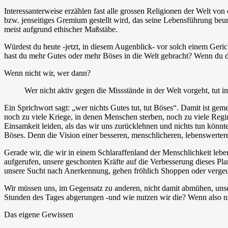
Interessanterweise erzählen fast alle grossen Religionen der Welt vo
bzw. jenseitiges Gremium gestellt wird, das seine Lebensführung beurt
meist aufgrund ethischer Maßstäbe.
Würdest du heute -jetzt, in diesem Augenblick- vor solch einem Geri
hast du mehr Gutes oder mehr Böses in die Welt gebracht? Wenn du dir 
Wenn nicht wir, wer dann?
Wer nicht aktiv gegen die Missstände in der Welt vorgeht, tut 
Ein Sprichwort sagt: „wer nichts Gutes tut, tut Böses“. Damit ist gem
noch zu viele Kriege, in denen Menschen sterben, noch zu viele Regim
Einsamkeit leiden, als das wir uns zurücklehnen und nichts tun könnt
Böses. Denn die Vision einer besseren, menschlicheren, lebenswerter
Gerade wir, die wir in einem Schlaraffenland der Menschlichkeit leben
aufgerufen, unsere geschonten Kräfte auf die Verbesserung dieses Pla
unsere Sucht nach Anerkennung, gehen fröhlich Shoppen oder verge
Wir müssen uns, im Gegensatz zu anderen, nicht damit abmühen, uns
Stunden des Tages abgerungen -und wie nutzen wir die? Wenn also n
Das eigene Gewissen