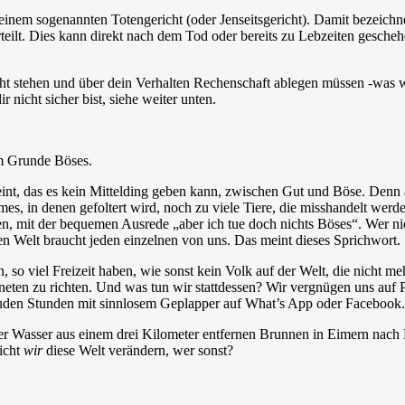
n einem sogenannten Totengericht (oder Jenseitsgericht). Damit bezeichn
eilt. Dies kann direkt nach dem Tod oder bereits zu Lebzeiten geschehe
cht stehen und über dein Verhalten Rechenschaft ablegen müssen -was 
nicht sicher bist, siehe weiter unten.
im Grunde Böses.
eint, das es kein Mittelding geben kann, zwischen Gut und Böse. Denn a
es, in denen gefoltert wird, noch zu viele Tiere, die misshandelt wer
en, mit der bequemen Ausrede „aber ich tue doch nichts Böses“. Wer ni
en Welt braucht jeden einzelnen von uns. Das meint dieses Sprichwort.
, so viel Freizeit haben, wie sonst kein Volk auf der Welt, die nicht m
neten zu richten. Und was tun wir stattdessen? Wir vergnügen uns auf P
uden Stunden mit sinnlosem Geplapper auf What’s App oder Facebook.
er Wasser aus einem drei Kilometer entfernen Brunnen in Eimern nach
icht
wir
diese Welt verändern, wer sonst?