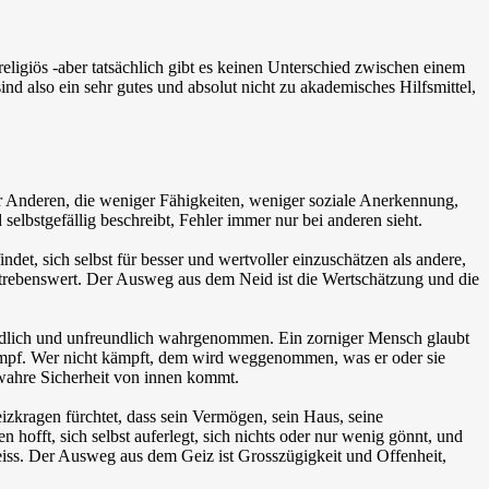
 religiös -aber tatsächlich gibt es keinen Unterschied zwischen einem
d also ein sehr gutes und absolut nicht zu akademisches Hilfsmittel,
er Anderen, die weniger Fähigkeiten, weniger soziale Anerkennung,
elbstgefällig beschreibt, Fehler immer nur bei anderen sieht.
et, sich selbst für besser und wertvoller einzuschätzen als andere,
erstrebenswert. Der Ausweg aus dem Neid ist die Wertschätzung und die
indlich und unfreundlich wahrgenommen. Ein zorniger Mensch glaubt
r Kampf. Wer nicht kämpft, dem wird weggenommen, was er oder sie
 wahre Sicherheit von innen kommt.
eizkragen fürchtet, dass sein Vermögen, sein Haus, seine
offt, sich selbst auferlegt, sich nichts oder nur wenig gönnt, und
eiss. Der Ausweg aus dem Geiz ist Grosszügigkeit und Offenheit,