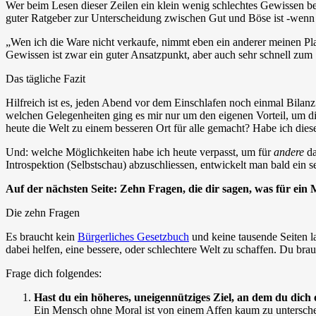
Wer beim Lesen dieser Zeilen ein klein wenig schlechtes Gewissen be
guter Ratgeber zur Unterscheidung zwischen Gut und Böse ist -wenn 
„Wen ich die Ware nicht verkaufe, nimmt eben ein anderer meinen Plat
Gewissen ist zwar ein guter Ansatzpunkt, aber auch sehr schnell zum
Das tägliche Fazit
Hilfreich ist es, jeden Abend vor dem Einschlafen noch einmal Bilanz 
welchen Gelegenheiten ging es mir nur um den eigenen Vorteil, um di
heute die Welt zu einem besseren Ort für alle gemacht? Habe ich dies
Und: welche Möglichkeiten habe ich heute verpasst, um für
andere
da
Introspektion (Selbstschau) abzuschliessen, entwickelt man bald ein 
Auf der nächsten Seite: Zehn Fragen, die dir sagen, was für ein 
Die zehn Fragen
Es braucht kein
Bürgerliches Gesetzbuch
und keine tausende Seiten la
dabei helfen, eine bessere, oder schlechtere Welt zu schaffen. Du brau
Frage dich folgendes:
Hast du ein höheres, uneigennütziges Ziel, an dem du dich o
Ein Mensch ohne Moral ist von einem Affen kaum zu unterscheide