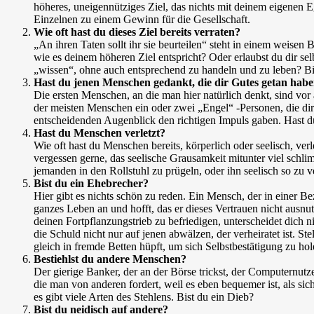
höheres, uneigennütziges Ziel, das nichts mit deinem eigenen 
Einzelnen zu einem Gewinn für die Gesellschaft.
Wie oft hast du dieses Ziel bereits verraten?
„An ihren Taten sollt ihr sie beurteilen“ steht in einem weise
wie es deinem höheren Ziel entspricht? Oder erlaubst du dir s
„wissen“, ohne auch entsprechend zu handeln und zu leben? Bi
Hast du jenen Menschen gedankt, die dir Gutes getan hab
Die ersten Menschen, an die man hier natürlich denkt, sind vor 
der meisten Menschen ein oder zwei „Engel“ -Personen, die dir d
entscheidenden Augenblick den richtigen Impuls gaben. Hast du
Hast du Menschen verletzt?
Wie oft hast du Menschen bereits, körperlich oder seelisch, ver
vergessen gerne, das seelische Grausamkeit mitunter viel schlim
jemanden in den Rollstuhl zu prügeln, oder ihn seelisch so zu ve
Bist du ein Ehebrecher?
Hier gibt es nichts schön zu reden. Ein Mensch, der in einer 
ganzes Leben an und hofft, das er dieses Vertrauen nicht ausn
deinen Fortpflanzungstrieb zu befriedigen, unterscheidet dich
die Schuld nicht nur auf jenen abwälzen, der verheiratet ist. 
gleich in fremde Betten hüpft, um sich Selbstbestätigung zu ho
Bestiehlst du andere Menschen?
Der gierige Banker, der an der Börse trickst, der Computernutze
die man von anderen fordert, weil es eben bequemer ist, als si
es gibt viele Arten des Stehlens. Bist du ein Dieb?
Bist du neidisch auf andere?