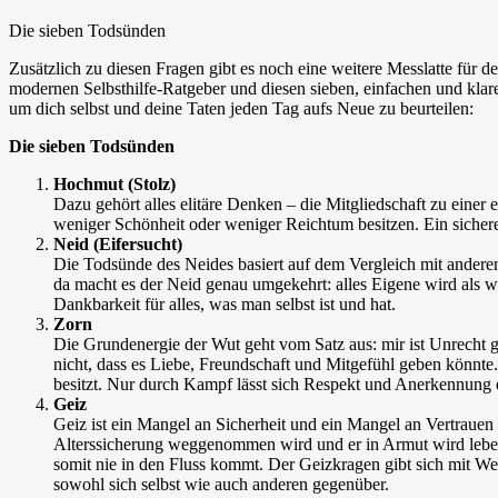
Die sieben Todsünden
Zusätzlich zu diesen Fragen gibt es noch eine weitere Messlatte für de
modernen Selbsthilfe-Ratgeber und diesen sieben, einfachen und klare
um dich selbst und deine Taten jeden Tag aufs Neue zu beurteilen:
Die sieben Todsünden
Hochmut (Stolz)
Dazu gehört alles elitäre Denken – die Mitgliedschaft zu eine
weniger Schönheit oder weniger Reichtum besitzen. Ein sicheres
Neid (Eifersucht)
Die Todsünde des Neides basiert auf dem Vergleich mit anderen 
da macht es der Neid genau umgekehrt: alles Eigene wird als we
Dankbarkeit für alles, was man selbst ist und hat.
Zorn
Die Grundenergie der Wut geht vom Satz aus: mir ist Unrecht 
nicht, dass es Liebe, Freundschaft und Mitgefühl geben könnte
besitzt. Nur durch Kampf lässt sich Respekt und Anerkennung e
Geiz
Geiz ist ein Mangel an Sicherheit und ein Mangel an Vertrauen i
Alterssicherung weggenommen wird und er in Armut wird leben mü
somit nie in den Fluss kommt. Der Geizkragen gibt sich mit We
sowohl sich selbst wie auch anderen gegenüber.