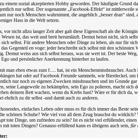
 zu einem sozial akzeptierten Hobby geworden. Der häufigste Grund daz
eigentlich nur selbst. Der sogenannte „Facebook-Effekt“ ist mittlerweile 
erum nur noch Menschen wahrnimmt, die angeblich „besser dran“ sind, al
niger Hass in die Welt setzen.
 vor nicht allzu langer Zeit aber galt diese Eigenschaft als die König
 Wesen ist, das weit und breit herumläuft. Demut heisst nicht, sich sel
s sich selbst. Für andere Menschen oder Dinge zu leben, als nur für sic
rade das Gegenteil en voge: jeder beschreibt sich selbst mit den schön
. Demut weiss aus sich selbst heraus, was sie wert ist. Der beste Weg, 
en Ego und persönlicher Anerkennung hinterher zu laufen.
amit man eben etwas zum f…. hat, ist ein Menschenmissbraucher. Auch hi
hängen hat oder auf Facebook Freunde sammeln, wie Bierdeckel, um f
entlich nur noch zu eigenen Zwecken missbrauchen und im Grunde gar n
igen, seine Langeweile zu bekämpfen, sein Ego zu polieren, macht sic
eben deinem Bett wachen, wenn du Krebs hast? Wäre er für dich da, wen
i ehrlich zu dir selbst -und damit auch zu anderen.
onendes, einfaches Leben oder muss es für dich immer das Beste sein: 
die schönen Schuhe? Wie viel von all dem Zeug brauchst du wirklich? W
upt
tote Dinge, um zufrieden zu sein? Ist es nicht viel erfüllender, ei
n mit toten Dingen? Genauso erfüllend kann es übrigens auch sein,
für
ter: