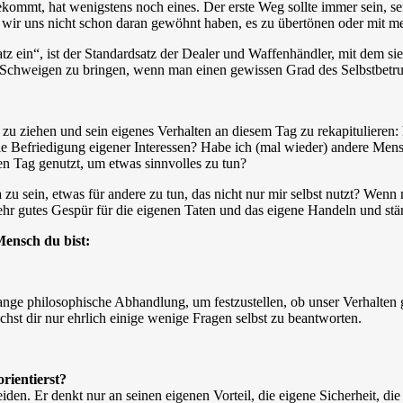
kommt, hat wenigstens noch eines. Der erste Weg sollte immer sein, sei
wir uns nicht schon daran gewöhnt haben, es zu übertönen oder mit m
z ein“, ist der Standardsatz der Dealer und Waffenhändler, mit dem sie
 Schweigen zu bringen, wenn man einen gewissen Grad des Selbstbetrugs 
zu ziehen und sein eigenes Verhalten an diesem Tag zu rekapitulieren: 
e Befriedigung eigener Interessen? Habe ich (mal wieder) andere Mensc
en Tag genutzt, um etwas sinnvolles zu tun?
 zu sein, etwas für andere zu tun, das nicht nur mir selbst nutzt? Wen
sehr gutes Gespür für die eigenen Taten und das eigene Handeln und st
Mensch du bist:
nge philosophische Abhandlung, um festzustellen, ob unser Verhalten g
chst dir nur ehrlich einige wenige Fragen selbst zu beantworten.
rientierst?
n. Er denkt nur an seinen eigenen Vorteil, die eigene Sicherheit, die 