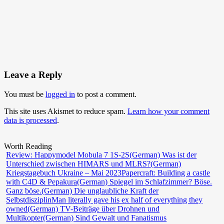
Leave a Reply
You must be
logged in
to post a comment.
This site uses Akismet to reduce spam.
Learn how your comment
data is processed
.
Worth Reading
Review: Happymodel Mobula 7 1S-2S
(German) Was ist der
Unterschied zwischen HIMARS und MLRS?
(German)
Kriegstagebuch Ukraine – Mai 2023
Papercraft: Building a castle
with C4D & Pepakura
(German) Spiegel im Schlafzimmer? Böse.
Ganz böse.
(German) Die unglaubliche Kraft der
Selbstdisziplin
Man literally gave his ex half of everything they
owned
(German) TV-Beiträge über Drohnen und
Multikopter
(German) Sind Gewalt und Fanatismus