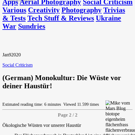
Apps
Aerial Photography
Social Criticism
Various
Creativity
Photography
Trivias
& Tests
Tech Stuff & Reviews
Ukraine
War
Sundries
Jan
9
2020
Social Criticism
(German) Monokultur: Die Wüste vor
deiner Haustür!
Estimated reading time: 6 minutes
Viewed 11.599 times
Page 2 / 2
Ökologische Wüsten vor unserer Haustür