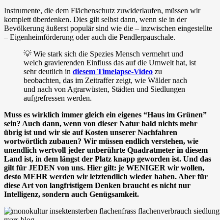
Instrumente, die dem Flächenschutz zuwiderlaufen, müssen wir
komplett überdenken. Dies gilt selbst dann, wenn sie in der
Bevölkerung äußerst populär sind wie die – inzwischen eingestellte
– Eigenheimförderung oder auch die Pendlerpauschale.
💡 Wie stark sich die Spezies Mensch vermehrt und
welch gravierenden Einfluss das auf die Umwelt hat, ist
sehr deutlich in
diesem Timelapse-Video
zu
beobachten, das im Zeitraffer zeigt, wie Wälder nach
und nach von Agrarwüsten, Städten und Siedlungen
aufgrefressen werden.
Muss es wirklich immer gleich ein eigenes “Haus im Grünen”
sein? Auch dann, wenn von dieser Natur bald nichts mehr
übrig ist und wir sie auf Kosten unserer Nachfahren
wortwörtlich zubauen? Wir müssen endlich verstehen, wie
unendlich wertvoll jeder unberührte Quadratmeter in diesem
Land ist, in dem längst der Platz knapp geworden ist. Und das
gilt für JEDEN von uns. Hier gilt: je WENIGER wir wollen,
desto MEHR werden wir letztendlich wieder haben. Aber für
diese Art von langfristigem Denken braucht es nicht nur
Intelligenz, sondern auch Genügsamkeit.