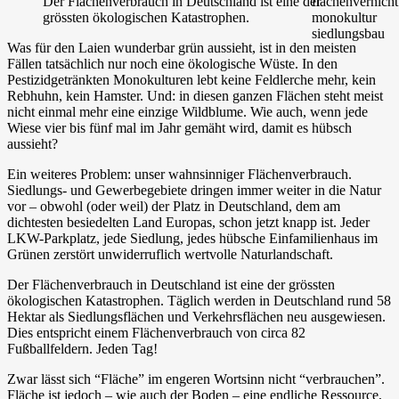
Der Flächenverbrauch in Deutschland ist eine der
grössten ökologischen Katastrophen.
Was für den Laien wunderbar grün aussieht, ist in den meisten
Fällen tatsächlich nur noch eine ökologische Wüste. In den
Pestizidgetränkten Monokulturen lebt keine Feldlerche mehr, kein
Rebhuhn, kein Hamster. Und: in diesen ganzen Flächen steht meist
nicht einmal mehr eine einzige Wildblume. Wie auch, wenn jede
Wiese vier bis fünf mal im Jahr gemäht wird, damit es hübsch
aussieht?
Ein weiteres Problem: unser wahnsinniger Flächenverbrauch.
Siedlungs- und Gewerbegebiete dringen immer weiter in die Natur
vor – obwohl (oder weil) der Platz in Deutschland, dem am
dichtesten besiedelten Land Europas, schon jetzt knapp ist. Jeder
LKW-Parkplatz, jede Siedlung, jedes hübsche Einfamilienhaus im
Grünen zerstört unwiderruflich wertvolle Naturlandschaft.
Der Flächenverbrauch in Deutschland ist eine der grössten
ökologischen Katastrophen. Täglich werden in Deutschland rund 58
Hektar als Siedlungsflächen und Verkehrsflächen neu ausgewiesen.
Dies entspricht einem Flächenverbrauch von circa 82
Fußballfeldern. Jeden Tag!
Zwar lässt sich “Fläche” im engeren Wortsinn nicht “verbrauchen”.
Fläche ist jedoch – wie auch der Boden – eine endliche Ressource,