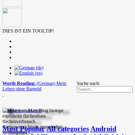
DIES IST EIN TOOLTIP!
Worth Reading:
(German) Mein
Suche nach:
Leben ohne Bargeld
mike-vom-mars.com
Most Popular
All categories
Android