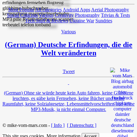
Most Popular
All categories
Android Apps
Aerial Photography
Social Criticism
Various
Creativity
Photography
Trivias & Tests
Tech Stuff & Reviews
Ukraine War
Sundries
Various
(German) Deutsche Erfindungen, die die
Welt veränderten
Tweet
(German) Ohne sie würde heute kein Auto fahren, keine Glühbirne
leuchten, es gäbe kein Fernsehen, keine Bücher und keine
Raumfahrt, keine Solzialgesetze, Lebensmittelvorschriften und keine
MP3-Musik, ja nicht einmal Computer.
© mike-vom-mars.com -
[ Info ]
[ Datenschutz ]
This site uses cookies.
More information
Accept