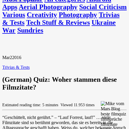
Apps
Aerial Photography
Social Criticism
Various
Creativity
Photography
Trivias
& Tests
Tech Stuff & Reviews
Ukraine
War
Sundries
Mar
2
2016
Trivias & Tests
(German) Quiz: Woher stammen diese
Filmzitate?
Estimated reading time: 5 minutes
Viewed 11.953 times
“Geschüttelt, nicht gerührt.” – “Lauf Forrest, lauf!” … viele
Filmzitate sind so berühmt geworden, das sie es bereits in die
Alltagssprache geschafft haben. Weiss du, welcher bekannte Spruch