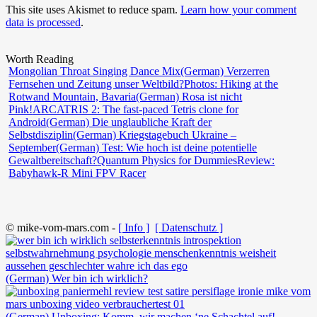
This site uses Akismet to reduce spam.
Learn how your comment
data is processed
.
Worth Reading
Mongolian Throat Singing Dance Mix
(German) Verzerren
Fernsehen und Zeitung unser Weltbild?
Photos: Hiking at the
Rotwand Mountain, Bavaria
(German) Rosa ist nicht
Pink!
ARCATRIS 2: The fast-paced Tetris clone for
Android
(German) Die unglaubliche Kraft der
Selbstdisziplin
(German) Kriegstagebuch Ukraine –
September
(German) Test: Wie hoch ist deine potentielle
Gewaltbereitschaft?
Quantum Physics for Dummies
Review:
Babyhawk-R Mini FPV Racer
© mike-vom-mars.com -
[ Info ]
[ Datenschutz ]
(German) Wer bin ich wirklich?
(German) Unboxing: Komm, wir machen ‘ne Schachtel auf!