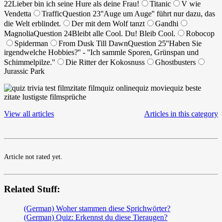
22
Lieber bin ich seine Hure als deine Frau!
Titanic
V wie
Vendetta
Traffic
Question 23
''Auge um Auge'' führt nur dazu, das
die Welt erblindet.
Der mit dem Wolf tanzt
Gandhi
Magnolia
Question 24
Bleibt alle Cool. Du! Bleib Cool.
Robocop
Spiderman
From Dusk Till Dawn
Question 25
''Haben Sie
irgendwelche Hobbies?'' - ''Ich sammle Sporen, Grünspan und
Schimmelpilze.''
Die Ritter der Kokosnuss
Ghostbusters
Jurassic Park
View all articles
Articles in this category
Article not rated yet.
Related Stuff:
(German) Woher stammen diese Sprichwörter?
(German) Quiz: Erkennst du diese Tieraugen?