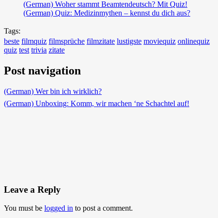
(German) Woher stammt Beamtendeutsch? Mit Quiz!
(German) Quiz: Medizinmythen – kennst du dich aus?
Tags:
beste
filmquiz
filmsprüche
filmzitate
lustigste
moviequiz
onlinequiz
quiz
test
trivia
zitate
Post navigation
(German) Wer bin ich wirklich?
(German) Unboxing: Komm, wir machen ‘ne Schachtel auf!
Leave a Reply
You must be
logged in
to post a comment.