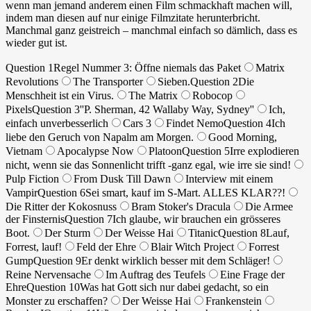
wenn man jemand anderem einen Film schmackhaft machen will,
indem man diesen auf nur einige Filmzitate herunterbricht.
Manchmal ganz geistreich – manchmal einfach so dämlich, dass es
wieder gut ist.
Question 1
Regel Nummer 3: Öffne niemals das Paket
Matrix
Revolutions
The Transporter
Sieben.
Question 2
Die
Menschheit ist ein Virus.
The Matrix
Robocop
Pixels
Question 3
''P. Sherman, 42 Wallaby Way, Sydney''
Ich,
einfach unverbesserlich
Cars 3
Findet Nemo
Question 4
Ich
liebe den Geruch von Napalm am Morgen.
Good Morning,
Vietnam
Apocalypse Now
Platoon
Question 5
Irre explodieren
nicht, wenn sie das Sonnenlicht trifft -ganz egal, wie irre sie sind!
Pulp Fiction
From Dusk Till Dawn
Interview mit einem
Vampir
Question 6
Sei smart, kauf im S-Mart. ALLES KLAR??!
Die Ritter der Kokosnuss
Bram Stoker's Dracula
Die Armee
der Finsternis
Question 7
Ich glaube, wir brauchen ein grösseres
Boot.
Der Sturm
Der Weisse Hai
Titanic
Question 8
Lauf,
Forrest, lauf!
Feld der Ehre
Blair Witch Project
Forrest
Gump
Question 9
Er denkt wirklich besser mit dem Schläger!
Reine Nervensache
Im Auftrag des Teufels
Eine Frage der
Ehre
Question 10
Was hat Gott sich nur dabei gedacht, so ein
Monster zu erschaffen?
Der Weisse Hai
Frankenstein