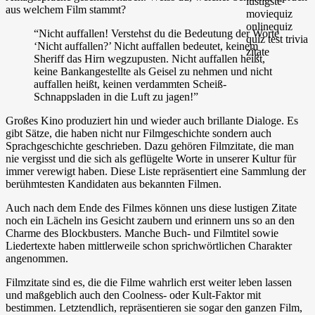
aus welchem Film stammt?
“Nicht auffallen! Verstehst du die Bedeutung der Worte
‘Nicht auffallen?’ Nicht auffallen bedeutet, keinem
Sheriff das Hirn wegzupusten. Nicht auffallen heißt,
keine Bankangestellte als Geisel zu nehmen und nicht
auffallen heißt, keinen verdammten Scheiß-
Schnappsladen in die Luft zu jagen!”
Großes Kino produziert hin und wieder auch brillante Dialoge. Es
gibt Sätze, die haben nicht nur Filmgeschichte sondern auch
Sprachgeschichte geschrieben. Dazu gehören Filmzitate, die man
nie vergisst und die sich als geflügelte Worte in unserer Kultur für
immer verewigt haben. Diese Liste repräsentiert eine Sammlung der
berühmtesten Kandidaten aus bekannten Filmen.
Auch nach dem Ende des Filmes können uns diese lustigen Zitate
noch ein Lächeln ins Gesicht zaubern und erinnern uns so an den
Charme des Blockbusters. Manche Buch- und Filmtitel sowie
Liedertexte haben mittlerweile schon sprichwörtlichen Charakter
angenommen.
Filmzitate sind es, die die Filme wahrlich erst weiter leben lassen
und maßgeblich auch den Coolness- oder Kult-Faktor mit
bestimmen. Letztendlich, repräsentieren sie sogar den ganzen Film,