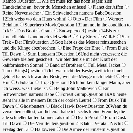
Rambo I
Question 11
Wie oft muss ich das noch sagen: zieh
Handschuhe an, bevor du Menschen anfasst!
Planet der Affen
Reine Nervensache
Ein Schweinchen namens Babe
Question
12
Ich weiss wo dein Haus wohnt!
Otto - Der Film
Werner:
Beinhart
Superhero Movie
Question 13
I am not in the condition to
f.ck!
Das Boot
Crank
Snowpiercer
Question 14
Bis zur
Unendlichkeit -und noch viel weiter!
Toy Story
Wall-E
Star
Trek - Der Film
Question 15
Gott liebt es das Messer reinzustechen
und die Klinge abzubrechen.
Eine Frage der Ehre
From Dusk
Till Dawn
Stirn Langsam I
Question 16
Und nicht vergessen: die
Gewehre bleiben gesichert - wir blenden sie mit der Kraft der
kalifornischen Sonne!
Band of Brothers
Full Metal Jacket
Three Kings
Question 17
Ich war nicht der Beste, weil ich schnell
getötet habe. Ich war der Beste, weil die Menge mich liebte!
Ben
Hur
Gladiator
Troja
Question 18
Ich bin kein kluger Mann, aber
ich weiss, was Liebe ist.
Being John Malkovich
Ein
Schweinchen namens Babe
Forrest Gump
Question 19
Ab heute
steht ihr alle in meinem Buch der coolen Leute!
From Dusk Till
Dawn
Ghostbusters
Black Hawk Down
Question 20
Wenn du
versuchen solltest, zu fliehen... habe ich sechs kleine Freunde, die
alle schneller laufen können, als du!
Death Proof
From Dusk
Till Dawn
Die Verurteilten
Question 21
Klatu - Verata - Nectu!
Freitag der 13
Halloween
Die Armee der Finsternis
Question