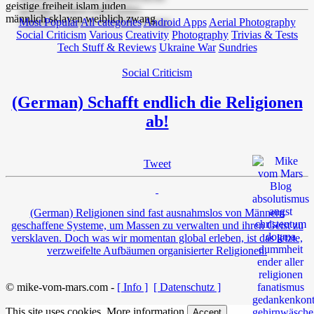
Most Popular
All categories
Android Apps
Aerial Photography
Social Criticism
Various
Creativity
Photography
Trivias & Tests
Tech Stuff & Reviews
Ukraine War
Sundries
Social Criticism
(German) Schafft endlich die Religionen
ab!
Tweet
(German) Religionen sind fast ausnahmslos von Männern
geschaffene Systeme, um Massen zu verwalten und ihren Geist zu
versklaven. Doch was wir momentan global erleben, ist das letzte,
verzweifelte Aufbäumen organisierter Religionen.
© mike-vom-mars.com -
[ Info ]
[ Datenschutz ]
This site uses cookies.
More information
Accept