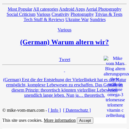
Most Popular
All categories
Android Apps
Aerial Photography
Social Criticism
Various
Creativity
Photography
Trivias & Tests
Tech Stuff & Reviews
Ukraine War
Sundries
Various
(German) Warum altern wir?
Tweet
(German) Erst die der Entstehung der Vielzelligkeit hat es der Natur
ermöglicht, komplexe Lebewesen zu erschaffen. Das Geniale an
diesem Prinzip: theoretisch könnten vielzellige Lebewesen
unendlich lange leben. Nun ja… theoretisch.
© mike-vom-mars.com -
[ Info ]
[ Datenschutz ]
This site uses cookies.
More information
Accept