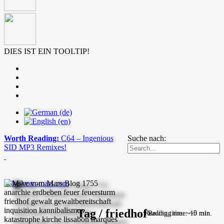
DIES IST EIN TOOLTIP!
Worth Reading:
C64 – Ingenious
Suche nach:
SID MP3 Remixes!
mike-vom-mars.com
Tag / friedhof
Reading time: ~10 min.
Reading time: ~5 min.