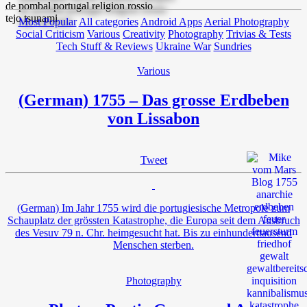
Most Popular
All categories
Android Apps
Aerial Photography
Social Criticism
Various
Creativity
Photography
Trivias & Tests
Tech Stuff & Reviews
Ukraine War
Sundries
Various
(German) 1755 – Das grosse Erdbeben
von Lissabon
Tweet
(German) Im Jahr 1755 wird die portugiesische Metropole zum
Schauplatz der grössten Katastrophe, die Europa seit dem Ausbruch
des Vesuv 79 n. Chr. heimgesucht hat. Bis zu einhunderttausend
Menschen sterben.
Photography