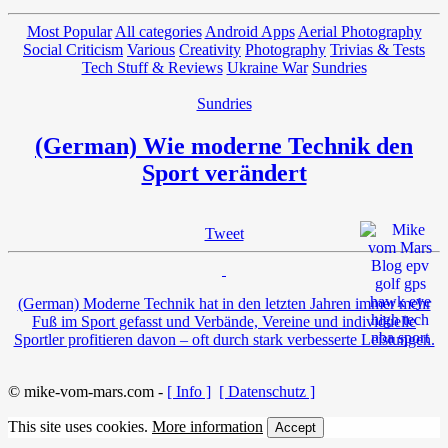
Most Popular
All categories
Android Apps
Aerial Photography
Social Criticism
Various
Creativity
Photography
Trivias & Tests
Tech Stuff & Reviews
Ukraine War
Sundries
Sundries
(German) Wie moderne Technik den
Sport verändert
Tweet
(German) Moderne Technik hat in den letzten Jahren immer mehr
Fuß im Sport gefasst und Verbände, Vereine und individuelle
Sportler profitieren davon – oft durch stark verbesserte Leistungen.
© mike-vom-mars.com -
[ Info ]
[ Datenschutz ]
This site uses cookies.
More information
Accept