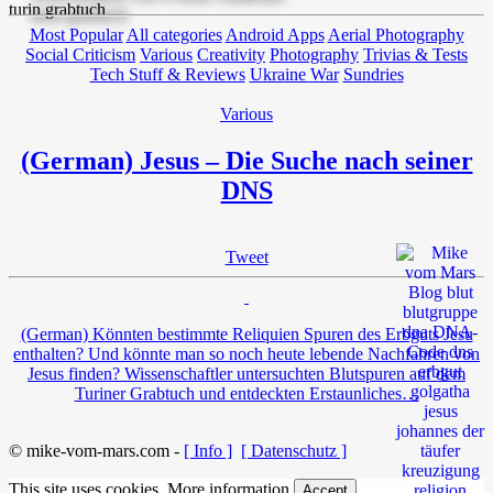
Most Popular
All categories
Android Apps
Aerial Photography
Social Criticism
Various
Creativity
Photography
Trivias & Tests
Tech Stuff & Reviews
Ukraine War
Sundries
Various
(German) Jesus – Die Suche nach seiner
DNS
Tweet
(German) Könnten bestimmte Reliquien Spuren des Erbguts Jesu
enthalten? Und könnte man so noch heute lebende Nachfahren von
Jesus finden? Wissenschaftler untersuchten Blutspuren auf dem
Turiner Grabtuch und entdeckten Erstaunliches…
© mike-vom-mars.com -
[ Info ]
[ Datenschutz ]
This site uses cookies.
More information
Accept