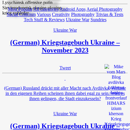
Most Popular
All categories
Android Apps
Aerial Photography
Social Criticism
Various
Creativity
Photography
Trivias & Tests
Tech Stuff & Reviews
Ukraine War
Sundries
Ukraine War
(German) Kriegstagebuch Ukraine –
November 2023
Tweet
(German) Russland drückt mit aller Macht nach Avdiivka, Verluste
in den eigenen Reihen scheinen ihnen dabei egal zu sein. Wird es
ihnen gelingen, die Stadt einzukesseln?
Ukraine War
(German) Kriegstagebuch Ukraine –