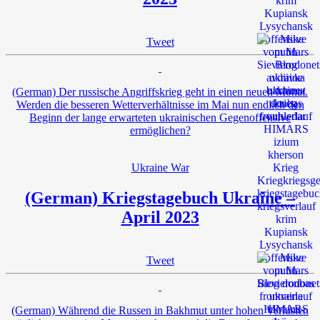
Tweet
(German) Der russische Angriffskrieg geht in einen neuen Monat.
Werden die besseren Wetterverhältnisse im Mai nun endlich den
Beginn der lange erwarteten ukrainischen Gegenoffensive
ermöglichen?
Ukraine War
(German) Kriegstagebuch Ukraine –
April 2023
Tweet
(German) Während die Russen in Bakhmut unter hohen Verlusten