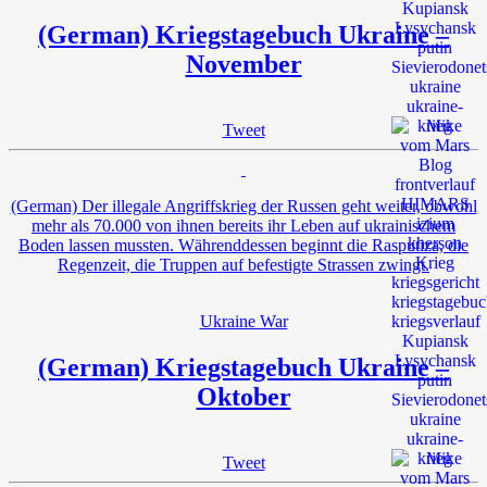
(German) Kriegstagebuch Ukraine –
November
Tweet
(German) Der illegale Angriffskrieg der Russen geht weiter, obwohl
mehr als 70.000 von ihnen bereits ihr Leben auf ukrainischem
Boden lassen mussten. Währenddessen beginnt die Rasputiza, die
Regenzeit, die Truppen auf befestigte Strassen zwingt.
Ukraine War
(German) Kriegstagebuch Ukraine –
Oktober
Tweet