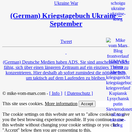
Ukraine War
(German) Kriegstagebuch Ukraine –
September
Tweet
(German) Deutsche Medien haben ADS. Sie sind anscheinend nicht
fähig, sich über einen längeren Zeitraum auf ein einziges Thema zu
konzentrieren. Hier deshalb ab sofort zumindest die nötigste Info,
um taktisch auf dem Laufenden zu bleiben.
© mike-vom-mars.com -
[ Info ]
[ Datenschutz ]
This site uses cookies.
More information
Accept
The cookie settings on this website are set to "allow cookies" to give
you the best browsing experience possible. If you continue to use
this website without changing your cookie settings or you click
"Accept" below then you are consenting to this.