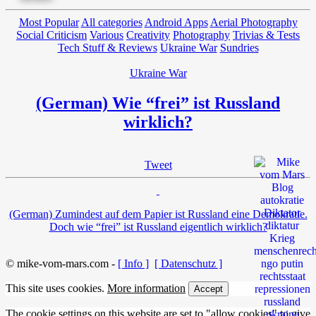
Most Popular
All categories
Android Apps
Aerial Photography
Social Criticism
Various
Creativity
Photography
Trivias & Tests
Tech Stuff & Reviews
Ukraine War
Sundries
Ukraine War
(German) Wie “frei” ist Russland
wirklich?
Tweet
(German) Zumindest auf dem Papier ist Russland eine Demokratie.
Doch wie “frei” ist Russland eigentlich wirklich?
© mike-vom-mars.com -
[ Info ]
[ Datenschutz ]
This site uses cookies.
More information
Accept
The cookie settings on this website are set to "allow cookies" to give