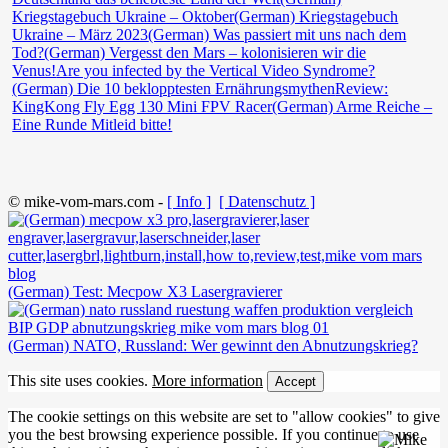
Kriegstagebuch Ukraine – Oktober
(German) Kriegstagebuch
Ukraine – März 2023
(German) Was passiert mit uns nach dem
Tod?
(German) Vergesst den Mars – kolonisieren wir die
Venus!
Are you infected by the Vertical Video Syndrome?
(German) Die 10 beklopptesten Ernährungsmythen
Review:
KingKong Fly Egg 130 Mini FPV Racer
(German) Arme Reiche –
Eine Runde Mitleid bitte!
© mike-vom-mars.com -
[ Info ]
[ Datenschutz ]
(German) Test: Mecpow X3 Lasergravierer
(German) NATO, Russland: Wer gewinnt den Abnutzungskrieg?
This site uses cookies.
More information
Accept
The cookie settings on this website are set to "allow cookies" to give
you the best browsing experience possible. If you continue to use