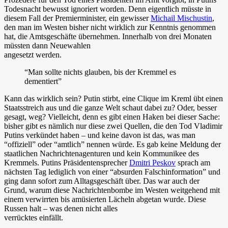
Todesnacht bewusst ignoriert worden. Denn eigentlich müsste in
diesem Fall der Premierminister, ein gewisser
Michail Mischustin
,
den man im Westen bisher nicht wirklich zur Kenntnis genommen
hat, die Amtsgeschäfte übernehmen. Innerhalb von drei Monaten
müssten dann Neuewahlen
angesetzt werden.
“Man sollte nichts glauben, bis der Kremmel es
dementiert”
Kann das wirklich sein? Putin stirbt, eine Clique im Kreml übt einen
Staatsstreich aus und die ganze Welt schaut dabei zu? Oder, besser
gesagt, weg? Vielleicht, denn es gibt einen Haken bei dieser Sache:
bisher gibt es nämlich nur diese zwei Quellen, die den Tod Vladimir
Putins verkündet haben – und keine davon ist das, was man
“offiziell” oder “amtlich” nennen würde. Es gab keine Meldung der
staatlichen Nachrichtenagenturen und kein Kommunikee des
Kremmels. Putins Präsidentensprecher
Dmitri Peskov
sprach am
nächsten Tag lediglich von einer “absurden Falschinformation” und
ging dann sofort zum Alltagsgeschäft über. Das war auch der
Grund, warum diese Nachrichtenbombe im Westen weitgehend mit
einem verwirrten bis amüsierten Lächeln abgetan wurde. Diese
Russen halt – was denen nicht alles
verrücktes einfällt.