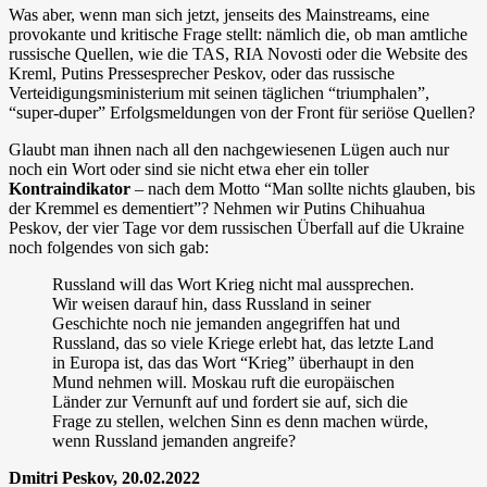
Was aber, wenn man sich jetzt, jenseits des Mainstreams, eine
provokante und kritische Frage stellt: nämlich die, ob man amtliche
russische Quellen, wie die TAS, RIA Novosti oder die Website des
Kreml, Putins Pressesprecher Peskov, oder das russische
Verteidigungsministerium mit seinen täglichen “triumphalen”,
“super-duper” Erfolgsmeldungen von der Front für seriöse Quellen?
Glaubt man ihnen nach all den nachgewiesenen Lügen auch nur
noch ein Wort oder sind sie nicht etwa eher ein toller
Kontraindikator
– nach dem Motto “Man sollte nichts glauben, bis
der Kremmel es dementiert”? Nehmen wir Putins Chihuahua
Peskov, der vier Tage vor dem russischen Überfall auf die Ukraine
noch folgendes von sich gab:
Russland will das Wort Krieg nicht mal aussprechen.
Wir weisen darauf hin, dass Russland in seiner
Geschichte noch nie jemanden angegriffen hat und
Russland, das so viele Kriege erlebt hat, das letzte Land
in Europa ist, das das Wort “Krieg” überhaupt in den
Mund nehmen will. Moskau ruft die europäischen
Länder zur Vernunft auf und fordert sie auf, sich die
Frage zu stellen, welchen Sinn es denn machen würde,
wenn Russland jemanden angreife?
Dmitri Peskov, 20.02.2022