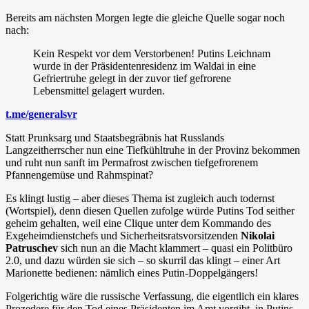
Bereits am nächsten Morgen legte die gleiche Quelle sogar noch
nach:
Kein Respekt vor dem Verstorbenen! Putins Leichnam
wurde in der Präsidentenresidenz im Waldai in eine
Gefriertruhe gelegt in der zuvor tief gefrorene
Lebensmittel gelagert wurden.
t.me/generalsvr
Statt Prunksarg und Staatsbegräbnis hat Russlands
Langzeitherrscher nun eine Tiefkühltruhe in der Provinz bekommen
und ruht nun sanft im Permafrost zwischen tiefgefrorenem
Pfannengemüse und Rahmspinat?
Es klingt lustig – aber dieses Thema ist zugleich auch todernst
(Wortspiel), denn diesen Quellen zufolge würde Putins Tod seither
geheim gehalten, weil eine Clique unter dem Kommando des
Exgeheimdienstchefs und Sicherheitsratsvorsitzenden
Nikolai
Patruschev
sich nun an die Macht klammert – quasi ein Politbüro
2.0, und dazu würden sie sich – so skurril das klingt – einer Art
Marionette bedienen: nämlich eines Putin-Doppelgängers!
Folgerichtig wäre die russische Verfassung, die eigentlich ein klares
Prozedere für den Tod eines Präsidenten im Amt vorgibt, in Putins