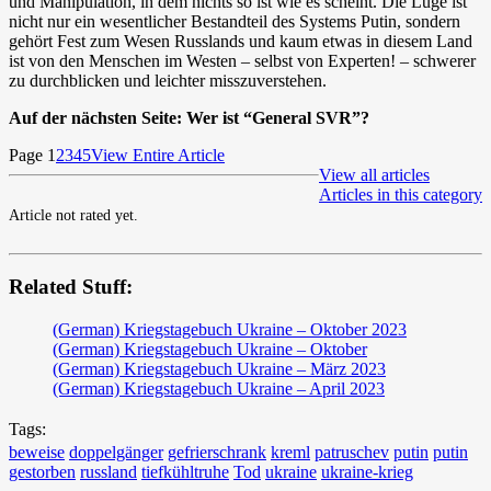
und Manipulation, in dem nichts so ist wie es scheint. Die Lüge ist
nicht nur ein wesentlicher Bestandteil des Systems Putin, sondern
gehört Fest zum Wesen Russlands und kaum etwas in diesem Land
ist von den Menschen im Westen – selbst von Experten! – schwerer
zu durchblicken und leichter misszuverstehen.
Auf der nächsten Seite: Wer ist “General SVR”?
Page 1
2
3
4
5
View Entire Article
View all articles
Articles in this category
Article not rated yet.
Related Stuff:
(German) Kriegstagebuch Ukraine – Oktober 2023
(German) Kriegstagebuch Ukraine – Oktober
(German) Kriegstagebuch Ukraine – März 2023
(German) Kriegstagebuch Ukraine – April 2023
Tags:
beweise
doppelgänger
gefrierschrank
kreml
patruschev
putin
putin
gestorben
russland
tiefkühltruhe
Tod
ukraine
ukraine-krieg