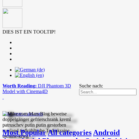
DIES IST EIN TOOLTIP!
Worth Reading:
DJI Phantom 3D
Suche nach:
Model with Cinema4D
mike-vom-mars.com
Most Popular
All categories
Android