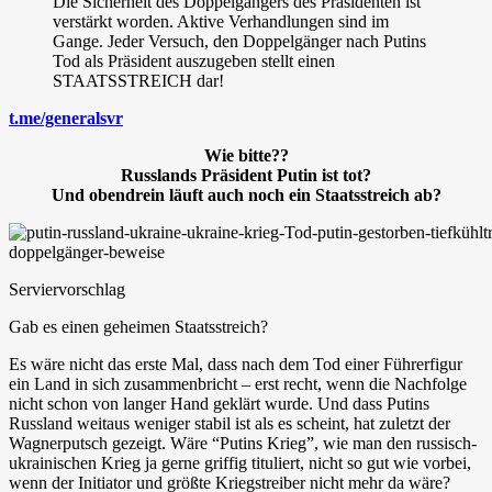
Die Sicherheit des Doppelgängers des Präsidenten ist
verstärkt worden. Aktive Verhandlungen sind im
Gange. Jeder Versuch, den Doppelgänger nach Putins
Tod als Präsident auszugeben stellt einen
STAATSSTREICH dar!
t.me/generalsvr
Wie bitte??
Russlands Präsident Putin ist tot?
Und obendrein läuft auch noch ein Staatsstreich ab?
Serviervorschlag
Gab es einen geheimen Staatsstreich?
Es wäre nicht das erste Mal, dass nach dem Tod einer Führerfigur
ein Land in sich zusammenbricht – erst recht, wenn die Nachfolge
nicht schon von langer Hand geklärt wurde. Und dass Putins
Russland weitaus weniger stabil ist als es scheint, hat zuletzt der
Wagnerputsch gezeigt. Wäre “Putins Krieg”, wie man den russisch-
ukrainischen Krieg ja gerne griffig tituliert, nicht so gut wie vorbei,
wenn der Initiator und größte Kriegstreiber nicht mehr da wäre?