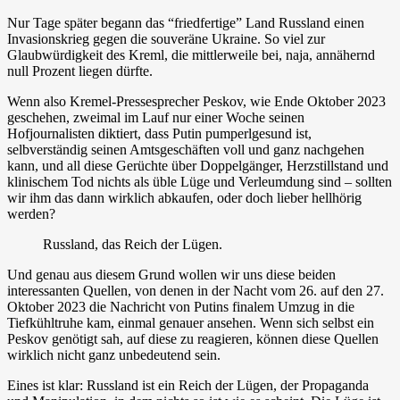
Nur Tage später begann das “friedfertige” Land Russland einen
Invasionskrieg gegen die souveräne Ukraine. So viel zur
Glaubwürdigkeit des Kreml, die mittlerweile bei, naja, annähernd
null Prozent liegen dürfte.
Wenn also Kremel-Pressesprecher Peskov, wie Ende Oktober 2023
geschehen, zweimal im Lauf nur einer Woche seinen
Hofjournalisten diktiert, dass Putin pumperlgesund ist,
selbverständig seinen Amtsgeschäften voll und ganz nachgehen
kann, und all diese Gerüchte über Doppelgänger, Herzstillstand und
klinischem Tod nichts als üble Lüge und Verleumdung sind – sollten
wir ihm das dann wirklich abkaufen, oder doch lieber hellhörig
werden?
Russland, das Reich der Lügen.
Und genau aus diesem Grund wollen wir uns diese beiden
interessanten Quellen, von denen in der Nacht vom 26. auf den 27.
Oktober 2023 die Nachricht von Putins finalem Umzug in die
Tiefkühltruhe kam, einmal genauer ansehen. Wenn sich selbst ein
Peskov genötigt sah, auf diese zu reagieren, können diese Quellen
wirklich nicht ganz unbedeutend sein.
Eines ist klar: Russland ist ein Reich der Lügen, der Propaganda