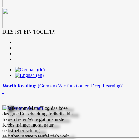
DIES IST EIN TOOLTIP!
Worth Reading:
(German) Wie funktioniert Deep Learning?
mike-vom-mars.com