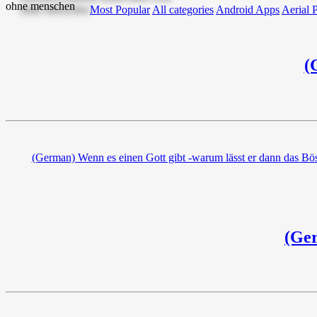
Most Popular
All categories
Android Apps
Aerial 
(
(German) Wenn es einen Gott gibt -warum lässt er dann das Böse
(Ger