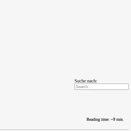
Suche nach:
Reading time: ~9 min.
Reading time: ~7 min.