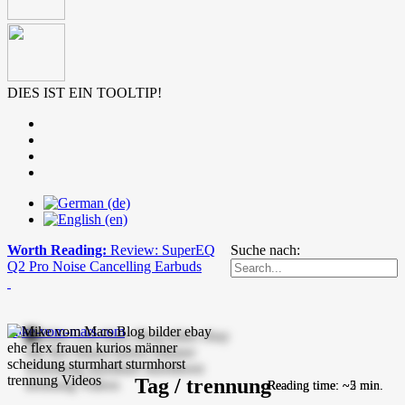
DIES IST EIN TOOLTIP!
Worth Reading:
Review: SuperEQ
Suche nach:
Q2 Pro Noise Cancelling Earbuds
mike-vom-mars.com
Tag / trennung
Reading time: ~5 min.
Reading time: ~2 min.