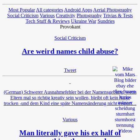
Most Popular
All categories
Android Apps
Aerial Photography
Social Criticism
Various
Creativity
Photography
Trivias & Tests
Tech Stuff & Reviews
Ukraine War
Sundries
Provokant
Social Criticism
Are weird names child abuse?
Tweet
(German) Schwerer Ausnahmefehler bei der Namensgebung: wenn
Eltern mal so richtig kreativ sein wollen, bleibt oft kein Auge
trocken -und dem Kind eine späte Namensänderung nicht erspart…
Various
Man literally gave his ex half of