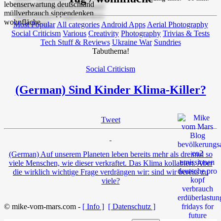
Most Popular
All categories
Android Apps
Aerial Photography
Social Criticism
Various
Creativity
Photography
Trivias & Tests
Tech Stuff & Reviews
Ukraine War
Sundries
Tabuthema!
Social Criticism
(German) Sind Kinder Klima-Killer?
Tweet
(German) Auf unserem Planeten leben bereits mehr als dreimal so
viele Menschen, wie dieser verkraftet. Das Klima kollabiert. Aber
die wirklich wichtige Frage verdrängen wir: sind wir bereits zu
viele?
© mike-vom-mars.com -
[ Info ]
[ Datenschutz ]