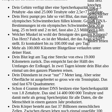
Dein Gehirn verfügt über eine Speicherkapazität von
2.5
Petabyte
-das sind 25.000 Terabyte oder 2,5e+7 Gigabyte.
Dein Herz pumpt pro Jahr so viel Blut, das man damit ein
olympisches Schwimmbecken füllen könnte. Gemäß FINA-
Bestimmungen ist ein olympisches Schwimmbecken 50 m
lang, 25 m breit und 2 m tief, fasst also
2,5 Millionen Liter
.
Welcher Muskel ist wohl der fleissigste des ganzen Körpers?
Das Herz? Falsch -es ist der Muskel, der das Auge scharf
stellt. Er kontrahiert bis zu
100.000 mal
-pro Tag!
Mehr als
100.000 Kilometer
Blutgefässe verlaufen unter
deiner Haut.
Dein Blut legt am Tag eine Strecke von etwa
19.000
Kilometern
zurück. Das entspricht fast der Hälft des
Umfanges der Erdkugel. In zwei Tagen könnte dein Blut also
einmal um den ganzen Planeten reisen.
Dein Dünndarm ist zwar “nur” 7 Meter lang. Aber seine
Oberfläche ist ausgebreitet so gross wie ein Tennisplatz. Das
sind fast
670 Quadratmeter
.
Schon
4 Gramm
deiner DNS besitzen eine Speicherkapazität
von
1.8 Zettabyte
. Das sind 14 400 000 000 Terabyte und
damit mehr als genug Speicherplatz für alle Daten, die die
Menschheit in einem ganzen Jahr produziert.
Dein Körper besteht aus fast
37 Billionen
menschlichen
Zellen. Zwischen diesen leben noch einmal ungefähr
100