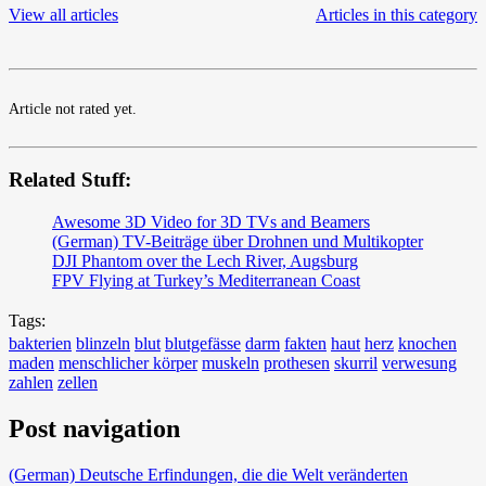
View all articles
Articles in this category
Article not rated yet.
Related Stuff:
Awesome 3D Video for 3D TVs and Beamers
(German) TV-Beiträge über Drohnen und Multikopter
DJI Phantom over the Lech River, Augsburg
FPV Flying at Turkey’s Mediterranean Coast
Tags:
bakterien
blinzeln
blut
blutgefässe
darm
fakten
haut
herz
knochen
maden
menschlicher körper
muskeln
prothesen
skurril
verwesung
zahlen
zellen
Post navigation
(German) Deutsche Erfindungen, die die Welt veränderten