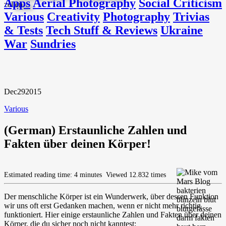
Apps
Aerial Photography
Social Criticism
Various
Creativity
Photography
Trivias
& Tests
Tech Stuff & Reviews
Ukraine
War
Sundries
Dec
29
2015
Various
(German) Erstaunliche Zahlen und
Fakten über deinen Körper!
Estimated reading time: 4 minutes
Viewed 12.832 times
Der menschliche Körper ist ein Wunderwerk, über dessen Funktion
wir uns oft erst Gedanken machen, wenn er nicht mehr richtig
funktioniert. Hier einige erstaunliche Zahlen und Fakten über deinen
Körper, die du sicher noch nicht kanntest: