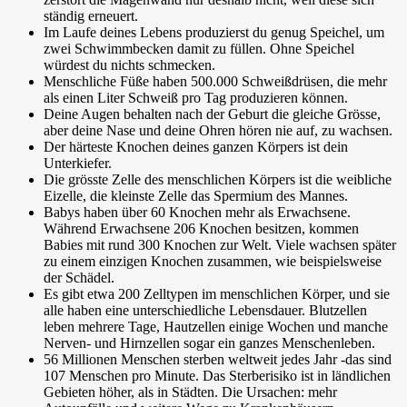
ständig erneuert.
Im Laufe deines Lebens produzierst du genug Speichel, um
zwei Schwimmbecken
damit zu füllen. Ohne Speichel
würdest du nichts schmecken.
Menschliche Füße haben
500.000
Schweißdrüsen, die mehr
als einen Liter Schweiß pro Tag produzieren können.
Deine
Augen
behalten nach der Geburt die gleiche Grösse,
aber deine Nase und deine Ohren hören nie auf, zu wachsen.
Der
härteste Knochen
deines ganzen Körpers ist dein
Unterkiefer.
Die grösste Zelle des menschlichen Körpers ist die
weibliche
Eizelle
, die kleinste Zelle das
Spermium
des Mannes.
Babys haben
über 60 Knochen mehr
als Erwachsene.
Während Erwachsene 206 Knochen besitzen, kommen
Babies mit rund 300 Knochen zur Welt. Viele wachsen später
zu einem einzigen Knochen zusammen, wie beispielsweise
der Schädel.
Es gibt etwa
200 Zelltypen
im menschlichen Körper, und sie
alle haben eine unterschiedliche Lebensdauer. Blutzellen
leben mehrere Tage, Hautzellen einige Wochen und manche
Nerven- und Hirnzellen sogar ein ganzes Menschenleben.
56 Millionen Menschen
sterben weltweit jedes Jahr -das sind
107 Menschen
pro Minute. Das Sterberisiko ist in ländlichen
Gebieten höher, als in Städten. Die Ursachen: mehr