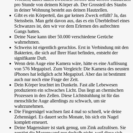
pro Stunde von deinem Körper ab. Der Grossteil des Staubs
in deiner Wohnung besteht aus deinen Hautzellen.
Gibt es ein Körperteil, das gar keinen Zweck erfüllt? Ja,
das
Steissbein
. Man geht davon aus, das es ein Überbleibsel eines
Schwanzes ist, den wir vor dem Erlernen des aufrechten
Gangs hatten.
Deine Nase kann über
50.000 verschiedene Gerüche
wahrnehmen.
Schweiss ist eigentlich
geruchlos
. Erst in Verbindung mit den
Bakterien, die sich auf Ihrer Haut befinden, entsteht der
signifikante Duft.
Wenn dein Auge eine Kamera wäre, hätte es eine Auflösung
von
576 Megapixel
. Zum Vergleich: Die Kamera des neusten
iPhones hat lediglich acht Megapixel. Aber das ist bestimmt
auch nur noch eine Frage der Zeit.
Dein Körper
leuchtet im Dunkeln
. Fast alle Lebewesen
produzieren ein schwaches Licht. Das liegt an chemischen
Prozessen in den Zellen. Diese Lichtstrahlung ist für das
menschliche Auge allerdings zu schwach, um sie
wahrzunehmen.
Die Fingernägel wachsen fast
4 mal
so schnell, wie deine
Zehennägel. Es dauert
sechs Monate
, bis sich ein Nagel
komplett erneuert.
Deine Magensäure ist stark genug, um
Zink aufzulösen
. Sie
zerstört die Magenwand nur deshalb nicht, weil diese sich