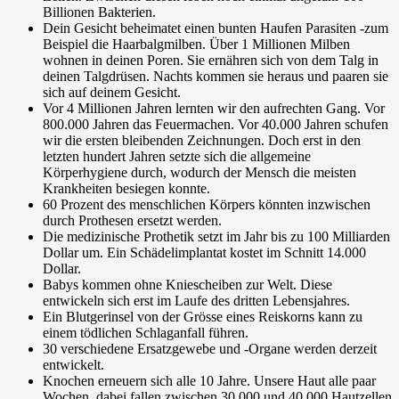
Billionen
Bakterien.
Dein Gesicht beheimatet einen bunten Haufen Parasiten -zum
Beispiel die Haarbalgmilben. Über
1 Millionen Milben
wohnen in deinen Poren. Sie ernähren sich von dem Talg in
deinen Talgdrüsen. Nachts kommen sie heraus und paaren sie
sich auf deinem Gesicht.
Vor 4 Millionen Jahren lernten wir den aufrechten Gang. Vor
800.000 Jahren das Feuermachen. Vor 40.000 Jahren schufen
wir die ersten bleibenden Zeichnungen. Doch erst in den
letzten hundert Jahren
setzte sich die allgemeine
Körperhygiene durch, wodurch der Mensch die meisten
Krankheiten besiegen konnte.
60 Prozent
des menschlichen Körpers könnten inzwischen
durch Prothesen ersetzt werden.
Die medizinische Prothetik setzt im Jahr bis zu
100 Milliarden
Dollar
um. Ein Schädelimplantat kostet im Schnitt
14.000
Dollar
.
Babys kommen
ohne Kniescheiben
zur Welt. Diese
entwickeln sich erst im Laufe des dritten Lebensjahres.
Ein Blutgerinsel von der
Grösse eines Reiskorns
kann zu
einem tödlichen Schlaganfall führen.
30 verschiedene
Ersatzgewebe und -Organe werden derzeit
entwickelt.
Knochen erneuern sich
alle 10 Jahre
. Unsere Haut
alle paar
Wochen
, dabei fallen zwischen
30.000 und 40.000 Hautzellen