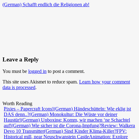
(German) Schafft endlich die Religionen ab!
Leave a Reply
You must be
logged in
to post a comment.
This site uses Akismet to reduce spam.
Learn how your comment
data is processed
.
Worth Reading
Pixies – Papercraft Icons!
(German) Händeschütteln: Wie eklig ist
DAS denn..?
(German) Monokultur: Die Wüste vor deiner
Haustür!
(German) Unboxing: Komm, wir machen ‘ne Schachtel
auf!
(German) Wie sicher ist die Corona-Impfung?
Review: Walkera
Devo 10 Transmitter
(German) Sind Kinder Klima-Killer?
FPV:
Historical mill, near Neuschwanstein Castle
Animation: Explore