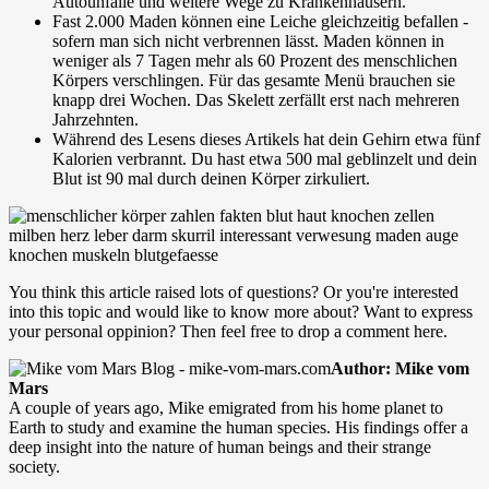
Autounfälle und weitere Wege zu Krankenhäusern.
Fast
2.000 Maden
können eine Leiche gleichzeitig befallen -
sofern man sich nicht verbrennen lässt. Maden können in
weniger als
7 Tagen
mehr als
60 Prozent
des menschlichen
Körpers verschlingen. Für das gesamte Menü brauchen sie
knapp
drei Wochen
. Das Skelett zerfällt erst nach
mehreren
Jahrzehnten
.
Während des Lesens dieses Artikels hat dein Gehirn etwa
fünf
Kalorien
verbrannt. Du hast etwa
500 mal
geblinzelt und dein
Blut ist
90 mal
durch deinen Körper zirkuliert.
You think this article raised lots of questions? Or you're interested
into this topic and would like to know more about? Want to express
your personal oppinion? Then feel free to drop a comment here.
Author: Mike vom
Mars
A couple of years ago, Mike emigrated from his home planet to
Earth to study and examine the human species. His findings offer a
deep insight into the nature of human beings and their strange
society.