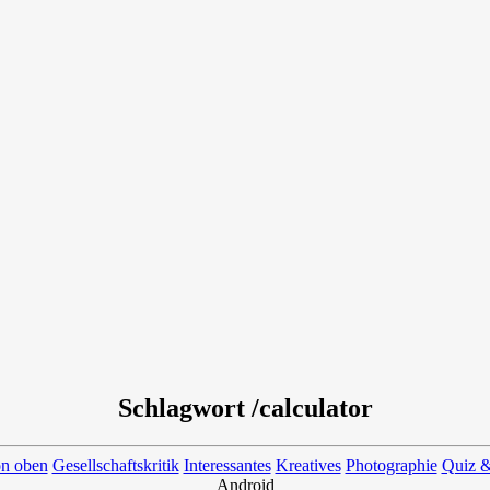
Schlagwort /calculator
on oben
Gesellschaftskritik
Interessantes
Kreatives
Photographie
Quiz &
Android