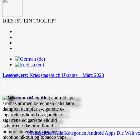
DIES IST EIN TOOLTIP!
Lesenswert:
Kriegstagebuch Ukraine – März 2023
mike-vom-mars.com
Meistgelesen
Alle Kategorien
Android Apps
Die Welt v