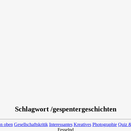
Schlagwort /gespentergeschichten
on oben
Gesellschaftskritik
Interessantes
Kreatives
Photographie
Quiz &
Fesselnd