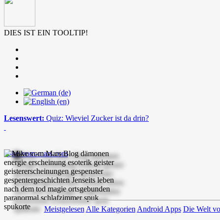
DIES IST EIN TOOLTIP!
Lesenswert:
Quiz: Wieviel Zucker ist da drin?
mike-vom-mars.com
Meistgelesen
Alle Kategorien
Android Apps
Die Welt v