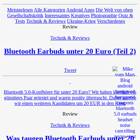
Meistgelesen
Alle Kategorien
Android Apps
Die Welt von oben
Gesellschaftskritik
Interessantes
Kreatives
Photographie
Quiz &
Tests
Technik & Reviews
Ukraine-Krieg
Verschiedenes
Review
Technik & Reviews
Bluetooth Earbuds unter 20 Euro (Teil 2)
Tweet
Bluetooth 5.0-Kopfhörer für unter 20 Euro? Wir haben kürzlich ein
günstiges Paar getestet und waren positiv überrascht. Daher werfen
wir einen weiteren Kandidaten um 20 EUR in den Ring.
Review
Technik & Reviews
Was taugen Bluetooth Earbuds unter 20