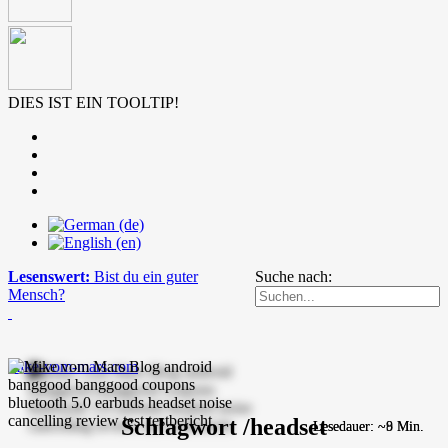
DIES IST EIN TOOLTIP!
Lesenswert:
Bist du ein guter
Suche nach:
Mensch?
mike-vom-mars.com
Schlagwort /headset
Lesedauer: ~8 Min.
Lesedauer: ~9 Min.