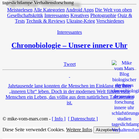
Meistgelesen
Alle Kategorien
Android Apps
Die Welt von oben
Gesellschaftskritik
Interessantes
Kreatives
Photographie
Quiz &
Tests
Technik & Reviews
Ukraine-Krieg
Verschiedenes
Interessantes
Chronobiologie – Unsere innere Uhr
Tweet
Jahrtausende lang konnten die Menschen im Einklang mit ihrer
„inneren Uhr“ leben. Doch in der modernen Welt führen viele
Menschen ein Leben, das völlig aus dem natürlichen Takt geraten
ist.
© mike-vom-mars.com -
[ Info ]
[ Datenschutz ]
Diese Seite verwendet Cookies.
Weitere Infos
Akzeptieren