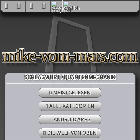
mike-vom-mars.co
SCHLAGWORT /QUANTENMECHANIK
MEISTGELESEN
ALLE KATEGORIEN
ANDROID APPS
DIE WELT VON OBEN