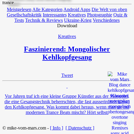
Meistgelesen
Alle Kategorien
Android Apps
Die Welt von oben
Gesellschaftskritik
Interessantes
Kreatives
Photographie
Quiz &
Tests
Technik & Reviews
Ukraine-Krieg
Verschiedenes
Download
Kreatives
Faszinierend: Mongolischer
Kehlkopfgesang
Tweet
Vor Jahren traf ich eine kleine Gruppe Künstler aus der Mongolei,
die eine Gesangstechnik beherrschten, die fast ausserirdisch klingt:
den Kehlkopfgesang. Was kommt dabei heraus, wenn man sie mit
modernen Trance Beats mischt? Hört selbst.
© mike-vom-mars.com -
[ Info ]
[ Datenschutz ]