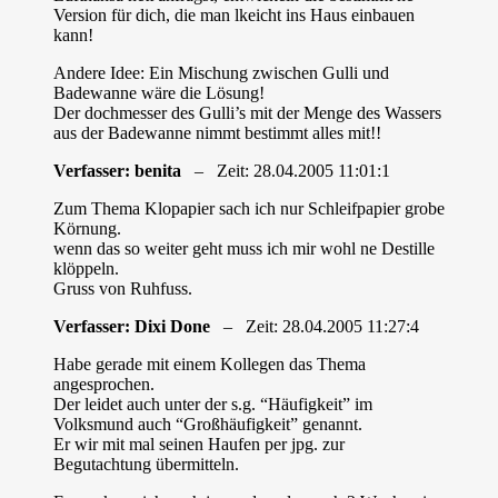
Version für dich, die man lkeicht ins Haus einbauen
kann!
Andere Idee: Ein Mischung zwischen Gulli und
Badewanne wäre die Lösung!
Der dochmesser des Gulli’s mit der Menge des Wassers
aus der Badewanne nimmt bestimmt alles mit!!
Verfasser: benita
– Zeit: 28.04.2005 11:01:1
Zum Thema Klopapier sach ich nur Schleifpapier grobe
Körnung.
wenn das so weiter geht muss ich mir wohl ne Destille
klöppeln.
Gruss von Ruhfuss.
Verfasser: Dixi Done
– Zeit: 28.04.2005 11:27:4
Habe gerade mit einem Kollegen das Thema
angesprochen.
Der leidet auch unter der s.g. “Häufigkeit” im
Volksmund auch “Großhäufigkeit” genannt.
Er wir mit mal seinen Haufen per jpg. zur
Begutachtung übermitteln.