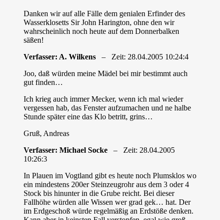
Danken wir auf alle Fälle dem genialen Erfinder des
Wasserklosetts Sir John Harington, ohne den wir
wahrscheinlich noch heute auf dem Donnerbalken
säßen!
Verfasser: A. Wilkens
– Zeit: 28.04.2005 10:24:4
Joo, daß würden meine Mädel bei mir bestimmt auch
gut finden…
Ich krieg auch immer Mecker, wenn ich mal wieder
vergessen hab, das Fenster aufzumachen und ne halbe
Stunde später eine das Klo betritt, grins…
Gruß, Andreas
Verfasser: Michael Socke
– Zeit: 28.04.2005
10:26:3
In Plauen im Vogtland gibt es heute noch Plumsklos wo
ein mindestens 200er Steinzeugrohr aus dem 3 oder 4
Stock bis hinunter in die Grube reicht. Bei dieser
Fallhöhe würden alle Wissen wer grad gek… hat. Der
im Erdgeschoß würde regelmäßig an Erdstöße denken.
Kann aber in keinsten Fall verstopfen, egal wie groß