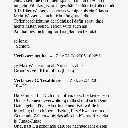
entwickelt, die besonders sparsam mit dem Wasser
umgeht. Für das „Normalgeschäft” spült die Toilette mit
0,15 Liter Wasser, also etwas weniger als ein Glas voll.
Mehr Wasser ist auch nicht nötig, weil die
Teflonbeschichtung der Schüssel dafür sorgt, dass
nichts haften bleibt. Teflon wird auch als
Antihaftbeschichtung für Bratpfannen benutzt.
so long
–Schlotti
Verfasser: benita
– Zeit: 28.04.2005 10:46:3
@ Max Waate mmmal. Nneee iss allle.
Gruuusss von RRuhhfuus.(hicks)
Verfasser: G. Tesafilmer
– Zeit: 28.04.2005
10:47:5
Da kann ich für Dich nur hoffen, dass hie keiner von
Deiner Gemeindeverwaltung mitliest und sich Deine
Daten geben lässt. Aber in deinem Fall würde ich
freiwillig einen höheren Betrag fürs Abwasser an die
Gemeinde Zahlen – bis das alles im Klärwerk verdaut
is. Junge-Junge.
Und, hast Du schonmal darüber nachgedacht dieses