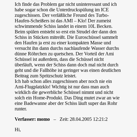
Ich finde das Problem gar nicht uninteressant und ich
habe sogar schon die Unterdruckspülung im ICE
zugeschissen. Der verläßliche Freund des Turbo-
Haufen-Scheißers ist das AMI – Klo! Der zumeist
schwimmende Schiss landet in einem 10L Becken.
Beim spülen entsteht so erst ein Strudel der dann den
Schiss in Stücken mitreißt. Die Euroschüssel sammelt
den Haufen ja erst zu einer kompakten Masse und
versucht ihn dann durchs nachlaufende Wasser durchs
dünne Röhrchen zu quetschen. Der Vorteil der Ami
Schüssel ist außerdem, dass die Schüssel nicht
überläuft, wenn der Schiss dann doch mal nicht durch
geht und die Fallhöhe ist geringer was einen deutlichen
Beitrag zum Spritzschutz leistet.
Ich hab schon alles zugeschissen aber noch nie ein
Ami-Flugplatzklo! Wichtig ist nur dass man auch
wirklich die gewerbliche Schüssel nimmt und nicht
solch ein Home-Produkt. Das Ding mutet zwar an wie
eine Badewanne aber der Schiss läuft super das Rohr
runter.
Verfasser: momo
– Zeit: 28.04.2005 12:21:2
Hi,