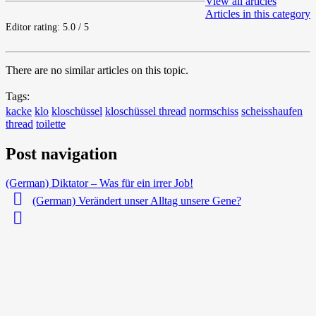
View all articles
Articles in this category
Editor rating: 5.0 / 5
There are no similar articles on this topic.
Tags:
kacke
klo
kloschüssel
kloschüssel thread
normschiss
scheisshaufen
thread
toilette
Post navigation
(German) Diktator – Was für ein irrer Job!
(German) Verändert unser Alltag unsere Gene?