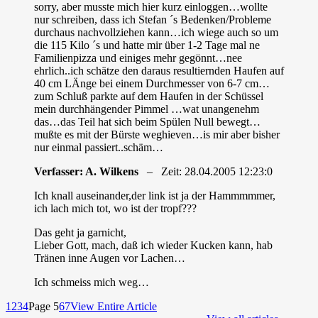
sorry, aber musste mich hier kurz einloggen…wollte
nur schreiben, dass ich Stefan ´s Bedenken/Probleme
durchaus nachvollziehen kann…ich wiege auch so um
die 115 Kilo ´s und hatte mir über 1-2 Tage mal ne
Familienpizza und einiges mehr gegönnt…nee
ehrlich..ich schätze den daraus resultiernden Haufen auf
40 cm LÄnge bei einem Durchmesser von 6-7 cm…
zum Schluß parkte auf dem Haufen in der Schüssel
mein durchhängender Pimmel …wat unangenehm
das…das Teil hat sich beim Spülen Null bewegt…
mußte es mit der Bürste weghieven…is mir aber bisher
nur einmal passiert..schäm…
Verfasser: A. Wilkens
– Zeit: 28.04.2005 12:23:0
Ich knall auseinander,der link ist ja der Hammmmmer,
ich lach mich tot, wo ist der tropf???
Das geht ja garnicht,
Lieber Gott, mach, daß ich wieder Kucken kann, hab
Tränen inne Augen vor Lachen…
Ich schmeiss mich weg…
1
2
3
4
Page 5
6
7
View Entire Article