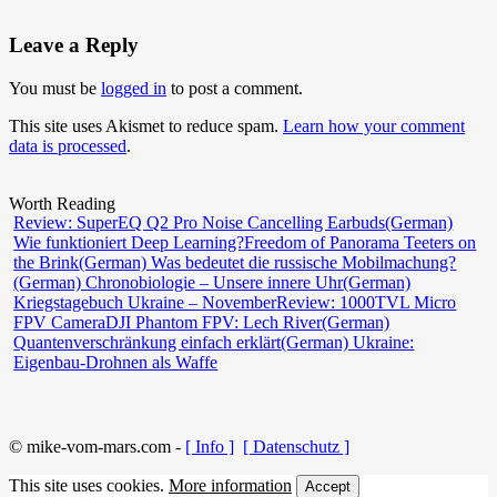
Leave a Reply
You must be
logged in
to post a comment.
This site uses Akismet to reduce spam.
Learn how your comment
data is processed
.
Worth Reading
Review: SuperEQ Q2 Pro Noise Cancelling Earbuds
(German)
Wie funktioniert Deep Learning?
Freedom of Panorama Teeters on
the Brink
(German) Was bedeutet die russische Mobilmachung?
(German) Chronobiologie – Unsere innere Uhr
(German)
Kriegstagebuch Ukraine – November
Review: 1000TVL Micro
FPV Camera
DJI Phantom FPV: Lech River
(German)
Quantenverschränkung einfach erklärt
(German) Ukraine:
Eigenbau-Drohnen als Waffe
© mike-vom-mars.com -
[ Info ]
[ Datenschutz ]
This site uses cookies.
More information
Accept