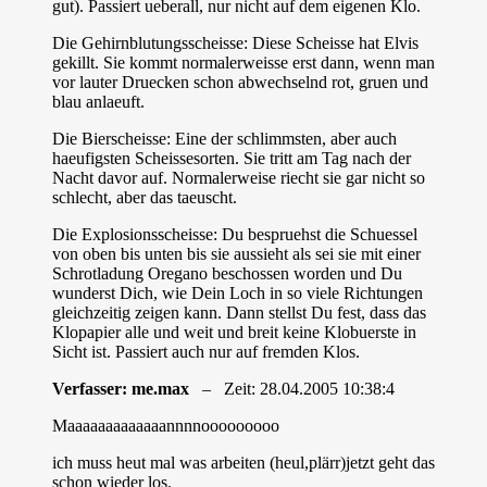
gut). Passiert ueberall, nur nicht auf dem eigenen Klo.
Die Gehirnblutungsscheisse: Diese Scheisse hat Elvis
gekillt. Sie kommt normalerweisse erst dann, wenn man
vor lauter Druecken schon abwechselnd rot, gruen und
blau anlaeuft.
Die Bierscheisse: Eine der schlimmsten, aber auch
haeufigsten Scheissesorten. Sie tritt am Tag nach der
Nacht davor auf. Normalerweise riecht sie gar nicht so
schlecht, aber das taeuscht.
Die Explosionsscheisse: Du bespruehst die Schuessel
von oben bis unten bis sie aussieht als sei sie mit einer
Schrotladung Oregano beschossen worden und Du
wunderst Dich, wie Dein Loch in so viele Richtungen
gleichzeitig zeigen kann. Dann stellst Du fest, dass das
Klopapier alle und weit und breit keine Klobuerste in
Sicht ist. Passiert auch nur auf fremden Klos.
Verfasser: me.max
– Zeit: 28.04.2005 10:38:4
Maaaaaaaaaaaaannnnooooooooo
ich muss heut mal was arbeiten (heul,plärr)jetzt geht das
schon wieder los.