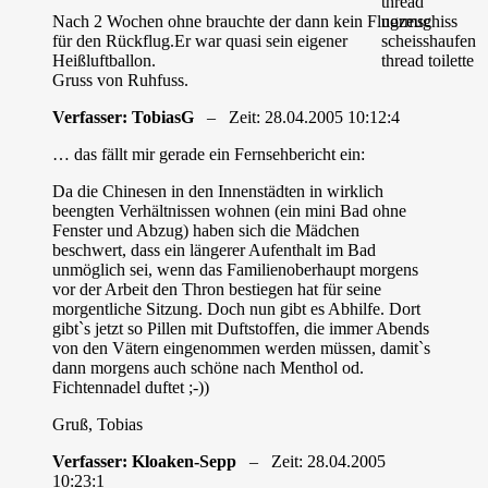
Nach 2 Wochen ohne brauchte der dann kein Flugzeug
für den Rückflug.Er war quasi sein eigener
Heißluftballon.
Gruss von Ruhfuss.
Verfasser: TobiasG
– Zeit: 28.04.2005 10:12:4
… das fällt mir gerade ein Fernsehbericht ein:
Da die Chinesen in den Innenstädten in wirklich
beengten Verhältnissen wohnen (ein mini Bad ohne
Fenster und Abzug) haben sich die Mädchen
beschwert, dass ein längerer Aufenthalt im Bad
unmöglich sei, wenn das Familienoberhaupt morgens
vor der Arbeit den Thron bestiegen hat für seine
morgentliche Sitzung. Doch nun gibt es Abhilfe. Dort
gibt`s jetzt so Pillen mit Duftstoffen, die immer Abends
von den Vätern eingenommen werden müssen, damit`s
dann morgens auch schöne nach Menthol od.
Fichtennadel duftet ;-))
Gruß, Tobias
Verfasser: Kloaken-Sepp
– Zeit: 28.04.2005
10:23:1