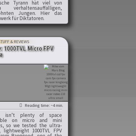
ische Tyrann hat viel von
m verhaltensauffälligen,
öhnten Jungen. Hier das
werk für Diktatoren.
STUFF & REVIEWS
w: 1000TVL Micro FPV
a
Reading time: ~4 min.
e isn’t plenty of space
lable on micro and mini
s, so we tested the ultra-
, lightweight 1000TVL FPV
rom Banggood, one of the