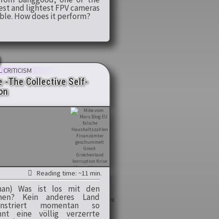
est and lightest FPV cameras
able. How does it perform?
 CRITICISM
 -The Collective Self-
on
Reading time: ~11 min.
man) Was ist los mit den
chen? Kein anderes Land
nstriert momentan so
nt eine völlig verzerrte