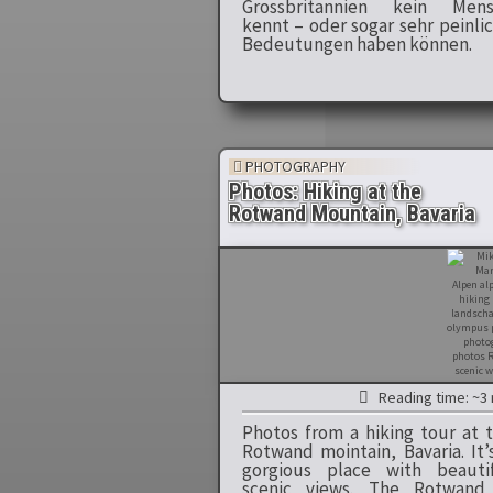
Grossbritannien kein Mens
kennt – oder sogar sehr peinli
Bedeutungen haben können.
PHOTOGRAPHY
Photos: Hiking at the
Rotwand Mountain, Bavaria
Reading time: ~3 
Photos from a hiking tour at 
Rotwand mointain, Bavaria. It’
gorgious place with beauti
scenic views. The Rotwand 