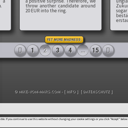
, a
a positive surprise. Therefore, we
ungla
.
throw another candidate around
Zuku
20 EUR into the ring.
sog
bes
ersta
YET MORE MADNESS:
on
1
2
3
4
…
15
© MIKE-VOM-MARS.COM -
[ INFO ]
[ DATENSCHUTZ ]
sible. If you continue to use this website without changing your cookie settings or you click "Accept" below