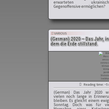
erwarteten ukrainisch
Gegenoffensive ermöglichen?
VARIOUS
(German) 2020 – Das Jahr, in
dem die Erde stillstand.
Reading time: ~5 
(German) Das Jahr 2020 wi
vielen noch lange in Erinner
bleiben. Es gleicht einem ewi
Sonntag. Doch: was für vie
Menschen einer Katastrop