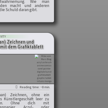
stwahrnemung. Wie man
lden macht und anderen
die Schuld daran gibt.
VITY
an) Zeichnen und
mit dem Grafiktablett
Reading time: ~8 min.
man) Zeichnen, ohne ein
s Künstlergeschäft leer zu
fen. Ohne dich mit
henpapier, Acryl- oder