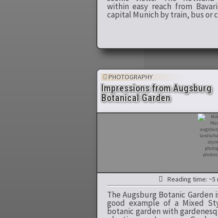
within easy reach from Bavari
capital Munich by train, bus or c
PHOTOGRAPHY
Impressions from Augsburg
Botanical Garden
Reading time: ~5 
The Augsburg Botanic Garden i
good example of a Mixed St
botanic garden with gardenes