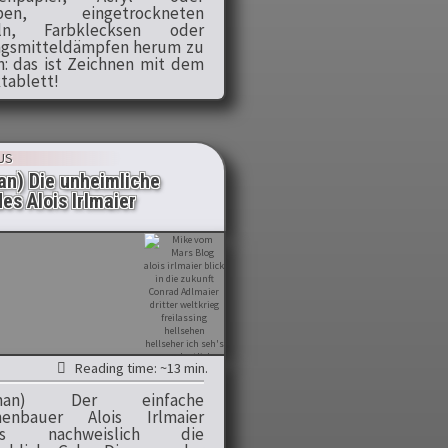
rben, eingetrockneten
eln, Farbklecksen oder
gsmitteldämpfen herum zu
n: das ist Zeichnen mit dem
ktablett!
US
n) Die unheimliche
es Alois Irlmaier
Reading time: ~13 min.
rman) Der einfache
nenbauer Alois Irlmaier
ass nachweislich die