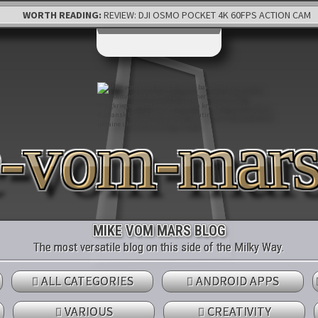
WORTH READING:
REVIEW: DJI OSMO POCKET 4K 60FPS ACTION CAM
e-vom-mar
MIKE VOM MARS BLOG
The most versatile blog on this side of the Milky Way.
ALL CATEGORIES
ANDROID APPS
VARIOUS
CREATIVITY