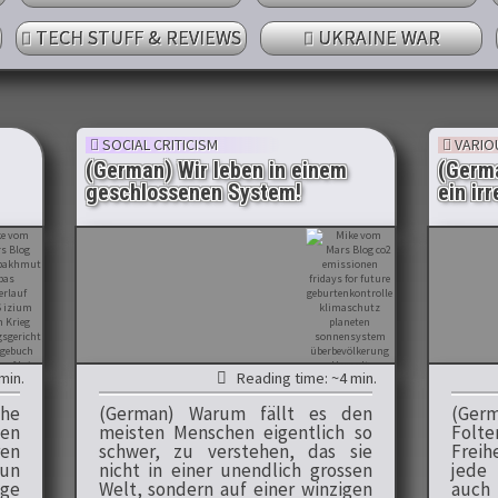
TECH STUFF & REVIEWS
UKRAINE WAR
SOCIAL CRITICISM
VARIO
(German) Wir leben in einem
(Germa
geschlossenen System!
ein irr
min.
Reading time: ~4 min.
he
(German) Warum fällt es den
(Ger
uen
meisten Menschen eigentlich so
Folt
en
schwer, zu verstehen, das sie
Freih
nun
nicht in einer unendlich grossen
jede 
ge
Welt, sondern auf einer winzigen
auch