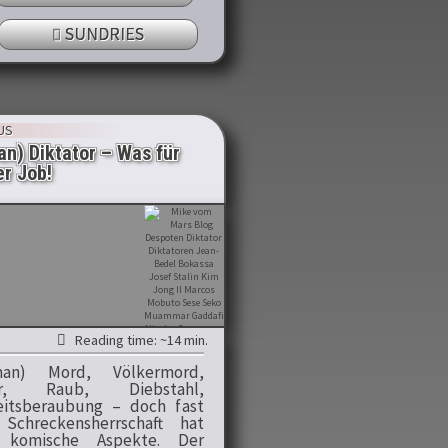
SUNDRIES
US
n) Diktator – Was für
er Job!
Reading time: ~14 min.
man) Mord, Völkermord,
er, Raub, Diebstahl,
eitsberaubung – doch fast
Schreckensherrschaft hat
 komische Aspekte. Der