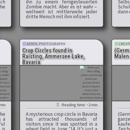
ch
ihn zu einem ferngesteuerten
Selb
che
Zombie macht. Aber es ist wahr –
Schu
weltweit ist mittlerweile jeder
dann 
dritte Mensch mit ihm infiziert.
AERIAL PHOTOGRAPHY
CREATI
Crop Circles found in
(Germ
Raisting, Ammersee Lake,
Malen 
Bavaria
min.
Reading time: ~2 min.
the
A mysterious crop circle in Bavaria
(Ger
s a
has attracted thousands of
ganze
ful
visitors since it was spotted in a
kau
is
wheat field in June ’14. It’s just a
Zeic