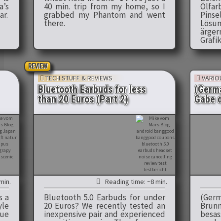
a’s
40 min. trip from my home, so I
Ölfa
ar.
grabbed my Phantom and went
Pins
there.
Lösun
ärger
Grafi
REVIEW
TECH STUFF & REVIEWS
VARIO
Bluetooth Earbuds for less
(Germa
than 20 Euros (Part 2)
Gabe d
min.
Reading time: ~8 min.
s a
Bluetooth 5.0 Earbuds for under
(Ge
yle
20 Euros? We recently tested an
Brun
que
inexpensive pair and experienced
bes