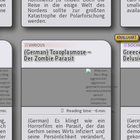
en
Reise in die eisige Welt des
small
ne
Nordens sollte zur größten
avail
Katastrophe der Polarforschung
werden.
KNALLHART
VARIOUS
SOCIAL
(German) Toxoplasmose –
Greece
Der Zombie Parasit
Delusi
min.
Reading time: ~6 min.
ng,
(German) Es klingt wie ein
(Ger
sch
Horrorfilm: ein Parasit, der das
Grie
en
Gerhirn seines Wirts infiziert und
demo
der
seine Persönlichkeit verändert,
gekon