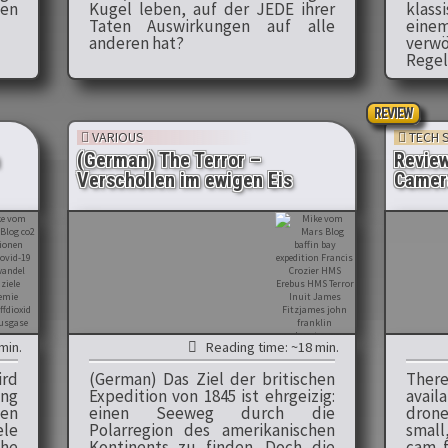
en
Kugel leben, auf der JEDE ihrer
klass
Taten Auswirkungen auf alle
eine
anderen hat?
verw
Regel
REVIEW
VARIOUS
TECH 
(German) The Terror –
Revie
Verschollen im ewigen Eis
Camer
min.
Reading time: ~18 min.
rd
(German) Das Ziel der britischen
Ther
ung
Expedition von 1845 ist ehrgeizig:
avai
gen
einen Seeweg durch die
drone
le
Polarregion des amerikanischen
small
he
Kontinents zu finden. Doch die
cam f