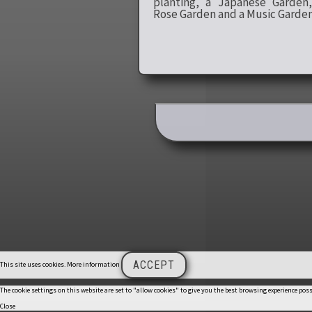
planting, a Japanese Garden
Rose Garden and a Music Garden
Post navigati
ACCEPT
This site uses cookies.
More information
The cookie settings on this website are set to "allow cookies" to give you the best browsing experience pos
Close