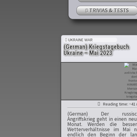
TRIVIAS & TESTS
UKRAINE WAR
(German) Kriegstagebuch
Ukraine – Mai 2023
Reading time: ~41 
(German) Der russisc
Angriffskrieg geht in einen ne
Monat. Werden die besser
Wetterverhältnisse im Mai 
endlich den Beginn der lan