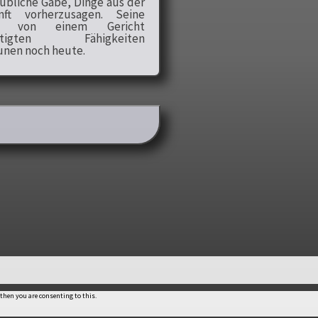
ubliche Gabe, Dinge aus der
nft vorherzusagen. Seine
ar von einem Gericht
tätigten Fähigkeiten
unen noch heute.
 then you are consenting to this.