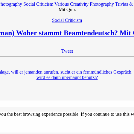
Photography
Social Criticism
Various
Creativity
Photography
Trivias &
Mit Quiz
Social Criticism
man) Woher stammt Beamtendeutsch? Mit 
Tweet
age, will er jemanden anrufen, sucht er ein fernmündliches Gespräch. 
wird es dann überhaupt benutzt?
 you the best browsing experience possible. If you continue to use this