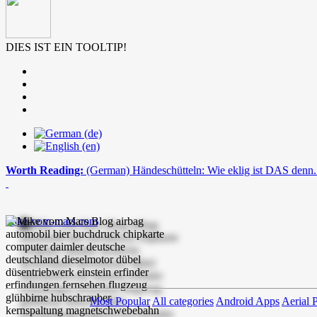
DIES IST EIN TOOLTIP!
Worth Reading:
(German) Händeschütteln: Wie eklig ist DAS denn.
mike-vom-mars.com
Most Popular
All categories
Android Apps
Aerial 