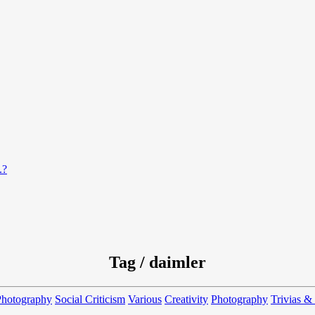
.?
Tag / daimler
Photography
Social Criticism
Various
Creativity
Photography
Trivias &