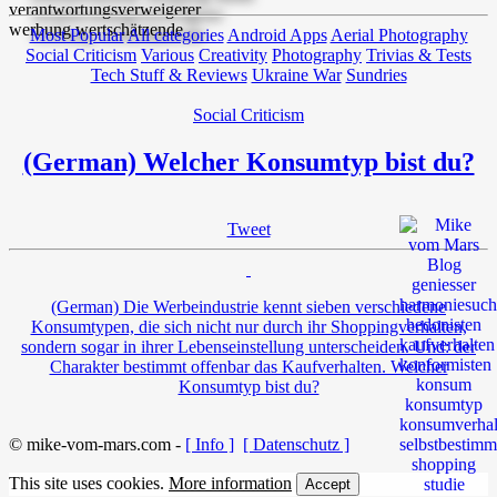
Most Popular
All categories
Android Apps
Aerial Photography
Social Criticism
Various
Creativity
Photography
Trivias & Tests
Tech Stuff & Reviews
Ukraine War
Sundries
Social Criticism
(German) Welcher Konsumtyp bist du?
Tweet
(German) Die Werbeindustrie kennt sieben verschiedene
Konsumtypen, die sich nicht nur durch ihr Shoppingverhalten,
sondern sogar in ihrer Lebenseinstellung unterscheiden. Und: der
Charakter bestimmt offenbar das Kaufverhalten. Welcher
Konsumtyp bist du?
© mike-vom-mars.com -
[ Info ]
[ Datenschutz ]
This site uses cookies.
More information
Accept