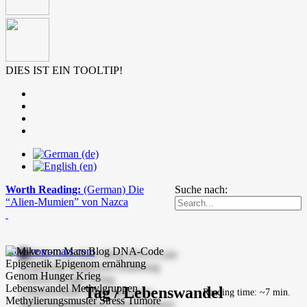
DIES IST EIN TOOLTIP!
Worth Reading:
(German) Die
Suche nach:
“Alien-Mumien” von Nazca
mike-vom-mars.com
Tag / Lebenswandel
Reading time: ~7 min.