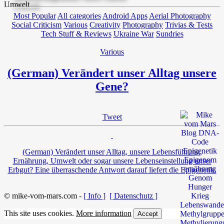
Most Popular
All categories
Android Apps
Aerial Photography
Social Criticism
Various
Creativity
Photography
Trivias & Tests
Tech Stuff & Reviews
Ukraine War
Sundries
Various
(German) Verändert unser Alltag unsere
Gene?
Tweet
(German) Verändert unser Alltag, unsere Lebensführung,
Ernährung, Umwelt oder sogar unsere Lebenseinstellung unser
Erbgut? Eine überraschende Antwort darauf liefert die Epigenetik.
© mike-vom-mars.com -
[ Info ]
[ Datenschutz ]
This site uses cookies.
More information
Accept