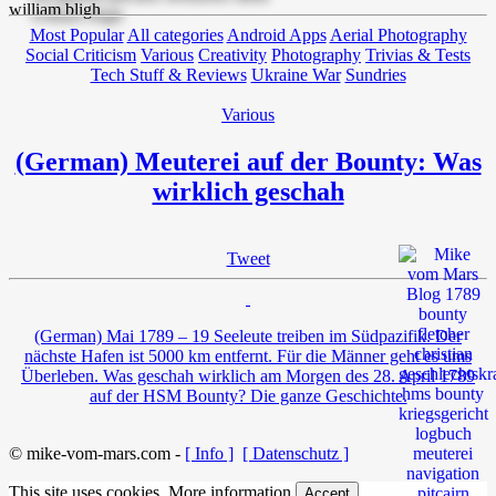
Most Popular
All categories
Android Apps
Aerial Photography
Social Criticism
Various
Creativity
Photography
Trivias & Tests
Tech Stuff & Reviews
Ukraine War
Sundries
Various
(German) Meuterei auf der Bounty: Was
wirklich geschah
Tweet
(German) Mai 1789 – 19 Seeleute treiben im Südpazifik. Der
nächste Hafen ist 5000 km entfernt. Für die Männer geht es ums
Überleben. Was geschah wirklich am Morgen des 28. April 1789
auf der HSM Bounty? Die ganze Geschichte.
© mike-vom-mars.com -
[ Info ]
[ Datenschutz ]
This site uses cookies.
More information
Accept