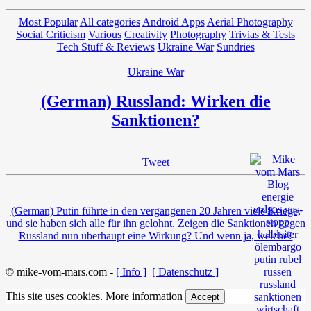
Most Popular
All categories
Android Apps
Aerial Photography
Social Criticism
Various
Creativity
Photography
Trivias & Tests
Tech Stuff & Reviews
Ukraine War
Sundries
Ukraine War
(German) Russland: Wirken die
Sanktionen?
Tweet
(German) Putin führte in den vergangenen 20 Jahren viele Kriege,
und sie haben sich alle für ihn gelohnt. Zeigen die Sanktionen gegen
Russland nun überhaupt eine Wirkung? Und wenn ja, welche?
© mike-vom-mars.com -
[ Info ]
[ Datenschutz ]
This site uses cookies.
More information
Accept