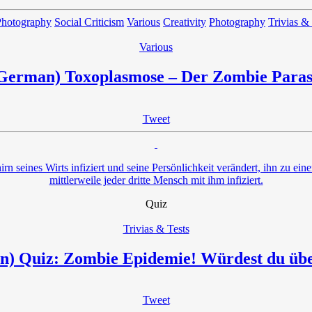
Photography
Social Criticism
Various
Creativity
Photography
Trivias &
Various
German) Toxoplasmose – Der Zombie Paras
Tweet
irn seines Wirts infiziert und seine Persönlichkeit verändert, ihn zu ei
mittlerweile jeder dritte Mensch mit ihm infiziert.
Quiz
Trivias & Tests
) Quiz: Zombie Epidemie! Würdest du üb
Tweet