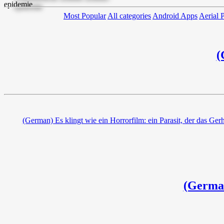
Most Popular
All categories
Android Apps
Aerial 
(
(German) Es klingt wie ein Horrorfilm: ein Parasit, der das Gerh
(German