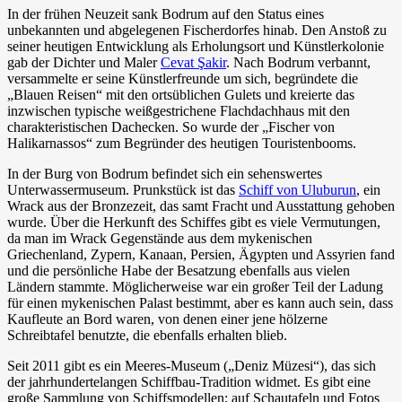
In der frühen Neuzeit sank Bodrum auf den Status eines
unbekannten und abgelegenen Fischerdorfes hinab. Den Anstoß zu
seiner heutigen Entwicklung als Erholungsort und Künstlerkolonie
gab der Dichter und Maler
Cevat Şakir
. Nach Bodrum verbannt,
versammelte er seine Künstlerfreunde um sich, begründete die
„Blauen Reisen“ mit den ortsüblichen Gulets und kreierte das
inzwischen typische weißgestrichene Flachdachhaus mit den
charakteristischen Dachecken. So wurde der „Fischer von
Halikarnassos“ zum Begründer des heutigen Touristenbooms.
In der Burg von Bodrum befindet sich ein sehenswertes
Unterwassermuseum. Prunkstück ist das
Schiff von Uluburun
, ein
Wrack aus der Bronzezeit, das samt Fracht und Ausstattung gehoben
wurde. Über die Herkunft des Schiffes gibt es viele Vermutungen,
da man im Wrack Gegenstände aus dem mykenischen
Griechenland, Zypern, Kanaan, Persien, Ägypten und Assyrien fand
und die persönliche Habe der Besatzung ebenfalls aus vielen
Ländern stammte. Möglicherweise war ein großer Teil der Ladung
für einen mykenischen Palast bestimmt, aber es kann auch sein, dass
Kaufleute an Bord waren, von denen einer jene hölzerne
Schreibtafel benutzte, die ebenfalls erhalten blieb.
Seit 2011 gibt es ein Meeres-Museum („Deniz Müzesi“), das sich
der jahrhundertelangen Schiffbau-Tradition widmet. Es gibt eine
große Sammlung von Schiffsmodellen; auf Schautafeln und Fotos