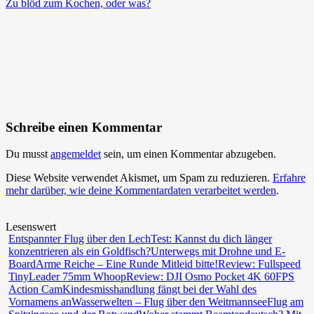
Zu blöd zum Kochen, oder was?
Schreibe einen Kommentar
Du musst
angemeldet
sein, um einen Kommentar abzugeben.
Diese Website verwendet Akismet, um Spam zu reduzieren.
Erfahre
mehr darüber, wie deine Kommentardaten verarbeitet werden
.
Lesenswert
Entspannter Flug über den Lech
Test: Kannst du dich länger
konzentrieren als ein Goldfisch?
Unterwegs mit Drohne und E-
Board
Arme Reiche – Eine Runde Mitleid bitte!
Review: Fullspeed
TinyLeader 75mm Whoop
Review: DJI Osmo Pocket 4K 60FPS
Action Cam
Kindesmisshandlung fängt bei der Wahl des
Vornamens an
Wasserwelten – Flug über den Weitmannsee
Flug am