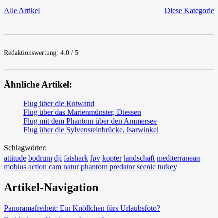
Alle Artikel
Diese Kategorie
Redaktionswertung: 4.0 / 5
Ähnliche Artikel:
Flug über die Rotwand
Flug über das Marienmünster, Diessen
Flug mit dem Phantom über den Ammersee
Flug über die Sylvensteinbrücke, Isarwinkel
Schlagwörter:
attitude
bodrum
dji
fatshark
fpv
kopter
landschaft
mediterranean
mobius action cam
natur
phantom
predator
scenic
turkey
Artikel-Navigation
Panoramafreiheit: Ein Knöllchen fürs Urlaubsfoto?