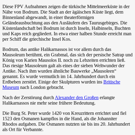
Diese FPV Aufnahmen zeigen die türkische Mittelmeerküste in der
Nähe von Bodrum. Die Stadt an der ägäischen Küste liegt, dem
Binnenland abgewandt, in einer theaterförmigen
Geländeausbuchtung aus den Ausläufern des Taurusgebirges. Die
Küstenlandschaft bei Bodrum ist durch Inseln, Halbinseln, Buchten
und Kaps reich gegliedert. In etwa einer halben Stunde erreicht man
per Schiff die griechische Insel Kos.
Bodrum, das antike Halikarnassos ist vor allem durch das
Mausoleum berühmt, ein Grabmal, das sich der persische Satrap und
König von Karien Mausolos II. noch zu Lebzeiten errichten ließ.
Das riesige Mausoleum galt als eines der sieben Weltwunder der
Antike. Nach ihm wurden ähnliche Bauwerke „Mausoleen“
genannt. Es wurde vermutlich im 14. Jahrhundert durch ein
Erdbeben zerstört. Einige der Skulpturen wurden ins
Britische
Museum
nach London gebracht.
Nach der Zerstörung durch
Alexander den Großen
erlangte
Halikarnassos nie mehr seine frühere Bedeutung.
Die Burg St. Peter wurde 1420 von Kreuzrittern errichtet und fiel
1523 den Osmanen kampflos in die Hand, als die Johanniter
Rhodos aufgaben. Die Osmanen nutzten sie bis ins 20. Jahrhundert
als Ort für Verbannte.