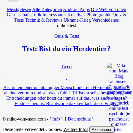
Meistgelesen
Alle Kategorien
Android Apps
Die Welt von oben
Gesellschaftskritik
Interessantes
Kreatives
Photographie
Quiz &
Tests
Technik & Reviews
Ukraine-Krieg
Verschiedenes
online test
Quiz & Tests
Test: Bist du ein Herdentier?
Tweet
Bist du ein eher unabhängiger Mensch oder ein Herdentier, das sich
alleine verloren und schwach fühlt? Triffst du selbstbewusst eigene
Entscheidungen oder hörst du immer auf das, was andere sagen?
Finde es heraus. Beantworte dazu einfach diese Fragen.
© mike-vom-mars.com -
[ Info ]
[ Datenschutz ]
Diese Seite verwendet Cookies.
Weitere Infos
Akzeptieren