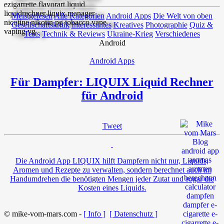
Meistgelesen
Alle Kategorien
Android Apps
Die Welt von oben
Gesellschaftskritik
Interessantes
Kreatives
Photographie
Quiz &
Tests
Technik & Reviews
Ukraine-Krieg
Verschiedenes
Android
Android Apps
Für Dampfer: LIQUIX Liquid Rechner
für Android
Tweet
Die Android App LIQUIX hilft Dampfern nicht nur, Liquids,
Aromen und Rezepte zu verwalten, sondern berechnet auch im
Handumdrehen die benötigten Mengen jeder Zutat und sogar die
Kosten eines Liquids.
© mike-vom-mars.com -
[ Info ]
[ Datenschutz ]