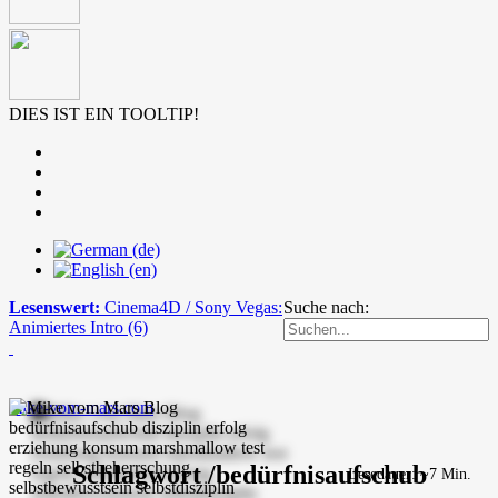
DIES IST EIN TOOLTIP!
Lesenswert:
Cinema4D / Sony Vegas:
Suche nach:
Animiertes Intro (6)
mike-vom-mars.com
Schlagwort /bedürfnisaufschub
Lesedauer: ~7 Min.