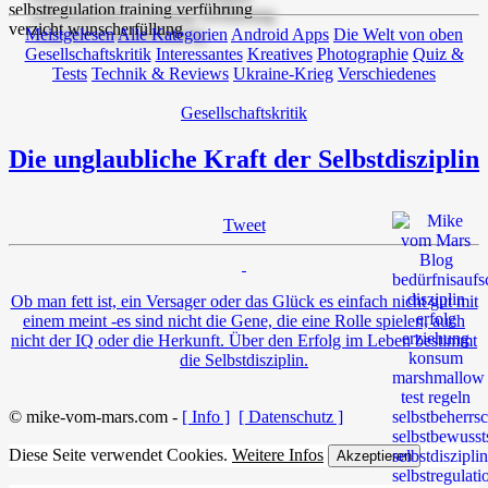
Meistgelesen
Alle Kategorien
Android Apps
Die Welt von oben
Gesellschaftskritik
Interessantes
Kreatives
Photographie
Quiz &
Tests
Technik & Reviews
Ukraine-Krieg
Verschiedenes
Gesellschaftskritik
Die unglaubliche Kraft der Selbstdisziplin
Tweet
Ob man fett ist, ein Versager oder das Glück es einfach nicht gut mit
einem meint -es sind nicht die Gene, die eine Rolle spielen, auch
nicht der IQ oder die Herkunft. Über den Erfolg im Leben bestimmt
die Selbstdisziplin.
© mike-vom-mars.com -
[ Info ]
[ Datenschutz ]
Diese Seite verwendet Cookies.
Weitere Infos
Akzeptieren